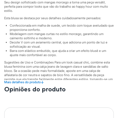
Sawary
Seu design sofisticado com mangas morcego a torna uma peça versátil,
Yessica
perfeita para compor looks que vão do trabalho ao happy hour com muito
Moda esportiva
estilo.
Acessórios
Esta blusa se destaca por seus detalhes cuidadosamente pensados:
Blusas
Calçados
Confeccionada em malha de suede, um tecido com toque aveludado que
Leggings
proporciona conforto.
Shorts e Bermudas
Modelagem com mangas curtas no estilo morcego, garantindo um
caimento soltinho e moderno.
Tops
Decote V com um aviamento central, que adiciona um ponto de luz e
Moda íntima
sofisticação ao visual.
Calcinhas
Barra com elástico embutido, que ajuda a criar um efeito blusê e um
Cintas e Modeladores
ajuste mais confortável ao corpo.
Meias
Pijamas
Sugestões de Uso e Combinações Para um look casual chic, combine esta
blusa feminina com uma calça jeans de lavagem clara e sandálias de salto
Sutiãs e Tops
bloco. Se a ocasião pede mais formalidade, aposte em uma calça de
Moda praia
alfaiataria de cor neutra e sapatos de bico fino. A versatilidade da peça
Biquínis
permite que ela transite facilmente entre diferentes estilos, tornando-se um
Maiôs
↓
Mais detalhes do produto
item indispensável no seu guarda-roupa.
Saídas de praia
Opiniões do produto
Personagens
A gente se encontra na C&A! ❤
Plus size
Blusas e Camisetas
A Modelo veste tamanho P.
Suas medidas são:
Calças
Altura: 172cm / Busto: 85cm / Cintura: 62cm / Quadril: 89cm.
Casacos e Jaquetas
Jeans
Informacoes gerais: