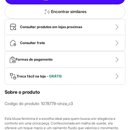
Calças
Casacos e Jaquetas
Jeans
Encontrar similares
Macacões
Saias
Shorts e Bermudas
Consultar produtos em lojas proximas
Vestidos
Acessórios
Bolsas
Consultar frete
Bonés e Chapéus
Bijoux
Cintos
Formas de pagamento
Óculos
Relógios
Calçados
Troca fácil na loja -
GRÁTIS
Botas
Chinelos
Rasteirinhas
Sobre o produto
Sandálias
Sapatilhas
Codigo do produto
:
1078779-cinza_c3
Tênis
Marcas
City
Esta blusa feminina é a escolha ideal para quem busca unir elegância e
Clock House
conforto em uma única peça. Confeccionada em malha de suede, ela
Mindset
oferece um toque macio e um caimento fluido que valoriza o movimento.