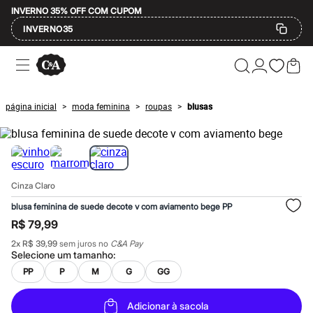
INVERNO 35% OFF COM CUPOM
INVERNO35
Ofertas
Compre por Departamento
Feminino
Masculino
página inicial
moda feminina
roupas
blusas
>
>
>
Infantil
Calçados
Mindse7
Plus Size
Até 20% off
Até 40% off
Cinza Claro
Até 60% off
A partir de 60% off
blusa feminina de suede decote v com aviamento bege PP
Feminino
R$ 79,99
Em alta
Inverno
2
x
R$ 39,99
sem juros no
C&A Pay
Alfaiataria
Selecione um
tamanho
:
Novidades
PP
P
M
G
GG
Roupas
Blusas e Camisetas
Básicos
Adicionar à sacola