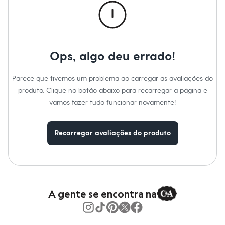
Moda esportiva
Material
:
95% poliéster, 5% elastano
Shorts e Saias
Cor
:
Bege
Vestidos
Manga
:
Manga Curta
Masculino
Marcas
:
C&A
Em alta
Decote
:
Decote V
Dia dos Pais
Tipo
:
Blusa
Ops, algo deu errado!
Inverno
Gênero
:
Feminino
Novidades
Roupas
Parece que tivemos um problema ao carregar as avaliações do
Bermudas
produto. Clique no botão abaixo para recarregar a página e
Camisas
Calças
vamos fazer tudo funcionar novamente!
Camisetas e Regatas
Casacos e Jaquetas
Jeans
Recarregar avaliações do produto
Polos
Acessórios
Bolsas e Mochilas
Chapéus e Bonés
Cintos
Carteiras
A gente se encontra na
Óculos
Relógios
Calçados
Botas