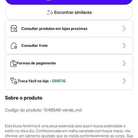
Calças
Casacos e Jaquetas
Jeans
Encontrar similares
Macacões
Saias
Shorts e Bermudas
Consultar produtos em lojas proximas
Vestidos
Acessórios
Bolsas
Consultar frete
Bonés e Chapéus
Bijoux
Cintos
Formas de pagamento
Óculos
Relógios
Calçados
Troca fácil na loja -
GRÁTIS
Botas
Chinelos
Rasteirinhas
Sobre o produto
Sandálias
Sapatilhas
Codigo do produto
:
1046546-verde_md
Tênis
Marcas
City
Esta blusa feminina é uma peça essencial para quem busca praticidade e
Clock House
estilo no dia a dia. Confeccionada em malha canelada com toque macio, ela
Mindset
oferece um caimento ajustado que se molda confortavelmente ao corpo. Sua