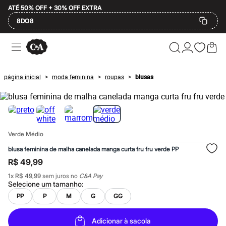
ATÉ 50% OFF + 30% OFF EXTRA
8DO8
Ofertas
Compre por Departamento
Feminino
Masculino
página inicial
moda feminina
roupas
blusas
>
>
>
Infantil
Calçados
Mindse7
Plus Size
Até 20% off
Até 40% off
Verde Médio
Até 60% off
A partir de 60% off
blusa feminina de malha canelada manga curta fru fru verde PP
Feminino
R$ 49,99
Em alta
Inverno
1
x
R$ 49,99
sem juros no
C&A Pay
Alfaiataria
Selecione um
tamanho
:
Novidades
PP
P
M
G
GG
Roupas
Blusas e Camisetas
Básicos
Adicionar à sacola