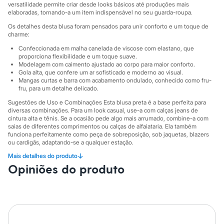
Sawary
versatilidade permite criar desde looks básicos até produções mais
Yessica
elaboradas, tornando-a um item indispensável no seu guarda-roupa.
Moda esportiva
Os detalhes desta blusa foram pensados para unir conforto e um toque de
Acessórios
charme:
Blusas
Calçados
Confeccionada em malha canelada de viscose com elastano, que
Leggings
proporciona flexibilidade e um toque suave.
Shorts e Bermudas
Modelagem com caimento ajustado ao corpo para maior conforto.
Gola alta, que confere um ar sofisticado e moderno ao visual.
Tops
Mangas curtas e barra com acabamento ondulado, conhecido como fru-
Moda íntima
fru, para um detalhe delicado.
Calcinhas
Cintas e Modeladores
Sugestões de Uso e Combinações Esta blusa preta é a base perfeita para
Meias
diversas combinações. Para um look casual, use-a com calças jeans de
Pijamas
cintura alta e tênis. Se a ocasião pede algo mais arrumado, combine-a com
saias de diferentes comprimentos ou calças de alfaiataria. Ela também
Sutiãs e Tops
funciona perfeitamente como peça de sobreposição, sob jaquetas, blazers
Moda praia
ou cardigãs, adaptando-se a qualquer estação.
Biquínis
Maiôs
↓
Mais detalhes do produto
A gente se encontra na C&A! ❤
Saídas de praia
Opiniões do produto
Personagens
A Modelo veste tamanho P.
Suas medidas são:
Plus size
Altura: 179cm / Busto: 83cm / Cintura: 62cm / Quadril: 90cm.
Blusas e Camisetas
Calças
Informacoes gerais:
Casacos e Jaquetas
Jeans
Material
:
96% viscose, 4% elastano