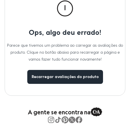
Cor
:
Verde
Moda esportiva
Tipo
:
Blusa
Shorts e Saias
Vestidos
Masculino
Em alta
Dia dos Pais
Ops, algo deu errado!
Inverno
Novidades
Roupas
Parece que tivemos um problema ao carregar as avaliações do
Bermudas
produto. Clique no botão abaixo para recarregar a página e
Camisas
Calças
vamos fazer tudo funcionar novamente!
Camisetas e Regatas
Casacos e Jaquetas
Jeans
Recarregar avaliações do produto
Polos
Acessórios
Bolsas e Mochilas
Chapéus e Bonés
Cintos
Carteiras
A gente se encontra na
Óculos
Relógios
Calçados
Botas