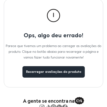
Moda esportiva
Shorts e Saias
Vestidos
Masculino
Em alta
Dia dos Pais
Inverno
Novidades
Ops, algo deu errado!
Roupas
Bermudas
Camisas
Parece que tivemos um problema ao carregar as avaliações do
Calças
produto. Clique no botão abaixo para recarregar a página e
Camisetas e Regatas
Casacos e Jaquetas
vamos fazer tudo funcionar novamente!
Jeans
Polos
Acessórios
Recarregar avaliações do produto
Bolsas e Mochilas
Chapéus e Bonés
Cintos
Carteiras
Óculos
Relógios
A gente se encontra na
Calçados
Botas