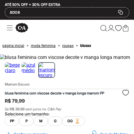
ATÉ 50% OFF + 30% OFF EXTRA
8DO8
Ofertas
Compre por Departamento
Feminino
Masculino
página inicial
moda feminina
roupas
blusas
>
>
>
Infantil
Calçados
Mindse7
Plus Size
Até 20% off
Até 40% off
Até 60% off
Marrom Escuro
A partir de 60% off
Feminino
blusa feminina com viscose decote v manga longa marrom PP
Em alta
R$ 79,99
Inverno
Alfaiataria
2
x
R$ 39,99
sem juros no
C&A Pay
Novidades
Selecione um
tamanho
:
Roupas
PP
P
M
G
GG
Blusas e Camisetas
Básicos