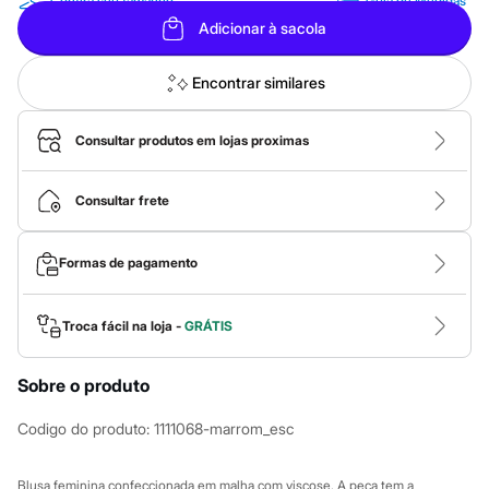
Calças
Confira seu tamanho
Guia de Medidas
Casacos e Jaquetas
Adicionar à sacola
Jeans
Macacões
Saias
Encontrar similares
Shorts e Bermudas
Vestidos
Acessórios
Consultar produtos em lojas proximas
Bolsas
Bonés e Chapéus
Bijoux
Consultar frete
Cintos
Óculos
Relógios
Formas de pagamento
Calçados
Botas
Chinelos
Troca fácil na loja -
GRÁTIS
Rasteirinhas
Sandálias
Sapatilhas
Sobre o produto
Tênis
Marcas
Codigo do produto
:
1111068-marrom_esc
City
Clock House
Mindset
Blusa feminina confeccionada em malha com viscose. A peça tem a