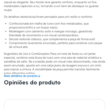
Sawary
casual ao elegante. Seu tecido leve garante conforto, enquanto os fios
Yessica
metalizados capturam a luz, tornando-a um item de destaque no guarda-
Moda esportiva
roupa.
Acessórios
Os detalhes desta blusa foram pensados para unir estilo e conforto:
Blusas
Calçados
Confeccionada em malha de lurex com fios metalizados, que
Leggings
proporciona brilho e um toque macio.
Shorts e Bermudas
Modelagem com caimento solto e mangas morcego, garantindo
liberdade de movimento e um visual contemporâneo.
Tops
Decote redondo clássico, que complementa a peça de forma sutil.
Moda íntima
Comprimento levemente encurtado, perfeito para combinar com peças
Calcinhas
de cintura alta.
Cintas e Modeladores
Meias
Sugestões de Uso e Combinações Para um look de festa ou um jantar
Pijamas
especial, combine esta blusa de lurex com uma saia de material sintético e
sandálias de salto. Se a ocasião pede um visual mais descontraído, mas ainda
Sutiãs e Tops
assim arrumado, aposte em uma calça jeans de lavagem escura e um cinto
Moda praia
para marcar a cintura. A versatilidade da peça permite transitar facilmente
Biquínis
entre diferentes estilos.
Maiôs
↓
Mais detalhes do produto
Saídas de praia
A gente se encontra na C&A! ❤
Opiniões do produto
Personagens
Plus size
A Modelo veste tamanho P.
Suas medidas são:
Blusas e Camisetas
Altura: 176cm / Busto: 83cm / Cintura: 63cm / Quadril: 94cm.
Calças
Casacos e Jaquetas
Informacoes gerais:
Jeans