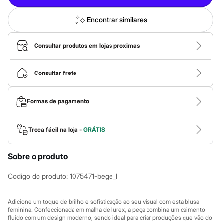
Calças
Casacos e Jaquetas
Jeans
Encontrar similares
Macacões
Saias
Shorts e Bermudas
Consultar produtos em lojas proximas
Vestidos
Acessórios
Bolsas
Consultar frete
Bonés e Chapéus
Bijoux
Cintos
Formas de pagamento
Óculos
Relógios
Calçados
Troca fácil na loja -
GRÁTIS
Botas
Chinelos
Rasteirinhas
Sobre o produto
Sandálias
Sapatilhas
Codigo do produto
:
1075471-bege_l
Tênis
Marcas
City
Adicione um toque de brilho e sofisticação ao seu visual com esta blusa
Clock House
feminina. Confeccionada em malha de lurex, a peça combina um caimento
Mindset
fluido com um design moderno, sendo ideal para criar produções que vão do