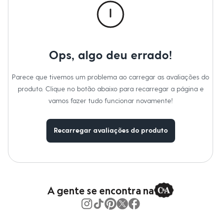
Material
:
67% poliamida, 33% poliéster
Moda esportiva
Cor
:
Bege
Shorts e Saias
Manga
:
Manga Curta
Vestidos
Marcas
:
C&A
Masculino
Decote
:
Decote Redondo
Em alta
Tipo
:
Blusa
Dia dos Pais
Gênero
:
Feminino
Ops, algo deu errado!
Inverno
Novidades
Roupas
Parece que tivemos um problema ao carregar as avaliações do
Bermudas
produto. Clique no botão abaixo para recarregar a página e
Camisas
Calças
vamos fazer tudo funcionar novamente!
Camisetas e Regatas
Casacos e Jaquetas
Jeans
Recarregar avaliações do produto
Polos
Acessórios
Bolsas e Mochilas
Chapéus e Bonés
Cintos
Carteiras
A gente se encontra na
Óculos
Relógios
Calçados
Botas