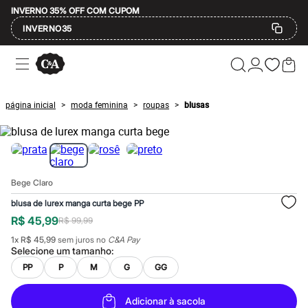
INVERNO 35% OFF COM CUPOM
INVERNO35
Ofertas
Compre por Departamento
Feminino
Masculino
página inicial
moda feminina
roupas
blusas
>
>
>
Infantil
Calçados
Mindse7
Plus Size
Até 20% off
Até 40% off
Bege Claro
Até 60% off
A partir de 60% off
blusa de lurex manga curta bege PP
Feminino
R$ 45,99
R$ 99,99
Em alta
Inverno
1
x
R$ 45,99
sem juros no
C&A Pay
Alfaiataria
Selecione um
tamanho
:
Novidades
PP
P
M
G
GG
Roupas
Blusas e Camisetas
Básicos
Adicionar à sacola