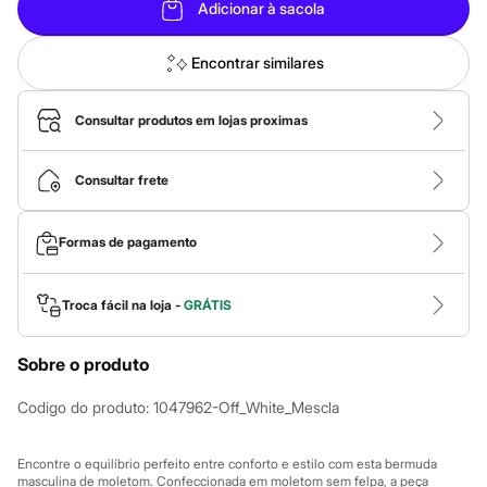
Calças
Adicionar à sacola
Casacos e Jaquetas
Jeans
Macacões
Encontrar similares
Saias
Shorts e Bermudas
Vestidos
Consultar produtos em lojas proximas
Acessórios
Bolsas
Bonés e Chapéus
Consultar frete
Bijoux
Cintos
Óculos
Formas de pagamento
Relógios
Calçados
Botas
Troca fácil na loja -
GRÁTIS
Chinelos
Rasteirinhas
Sandálias
Sobre o produto
Sapatilhas
Tênis
Codigo do produto
:
1047962-Off_White_Mescla
Marcas
City
Clock House
Encontre o equilíbrio perfeito entre conforto e estilo com esta bermuda
Mindset
masculina de moletom. Confeccionada em moletom sem felpa, a peça