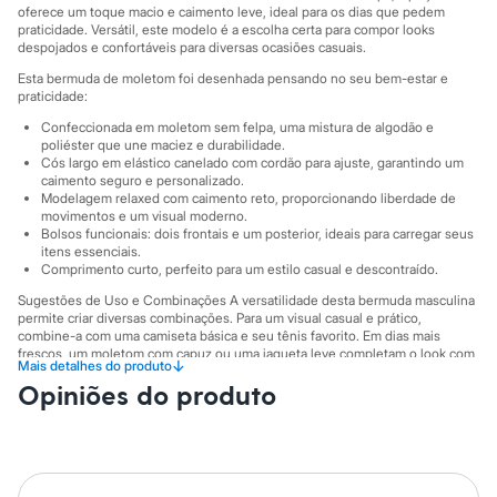
Sawary
oferece um toque macio e caimento leve, ideal para os dias que pedem
Yessica
praticidade. Versátil, este modelo é a escolha certa para compor looks
Moda esportiva
despojados e confortáveis para diversas ocasiões casuais.
Acessórios
Esta bermuda de moletom foi desenhada pensando no seu bem-estar e
Blusas
praticidade:
Calçados
Leggings
Confeccionada em moletom sem felpa, uma mistura de algodão e
Shorts e Bermudas
poliéster que une maciez e durabilidade.
Tops
Cós largo em elástico canelado com cordão para ajuste, garantindo um
caimento seguro e personalizado.
Moda íntima
Modelagem relaxed com caimento reto, proporcionando liberdade de
Calcinhas
movimentos e um visual moderno.
Cintas e Modeladores
Bolsos funcionais: dois frontais e um posterior, ideais para carregar seus
Meias
itens essenciais.
Pijamas
Comprimento curto, perfeito para um estilo casual e descontraído.
Sutiãs e Tops
Sugestões de Uso e Combinações A versatilidade desta bermuda masculina
Moda praia
permite criar diversas combinações. Para um visual casual e prático,
Biquínis
combine-a com uma camiseta básica e seu tênis favorito. Em dias mais
Maiôs
frescos, um moletom com capuz ou uma jaqueta leve completam o look com
Saídas de praia
↓
Mais detalhes do produto
estilo. É a peça ideal para momentos de lazer, atividades ao ar livre ou
Personagens
Opiniões do produto
simplesmente para relaxar com muito conforto.
Plus size
A gente se encontra na C&A! ❤
Blusas e Camisetas
Calças
Casacos e Jaquetas
O Modelo veste tamanho M.
Suas medidas são:
Jeans
Altura: 189cm / Cintura: 77cm / Quadril: 100cm.