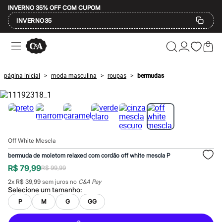
INVERNO 35% OFF COM CUPOM
INVERNO35
Ofertas
Compre por Departamento
Feminino
Masculino
página inicial
moda masculina
roupas
bermudas
>
>
>
Infantil
Calçados
Mindse7
Plus Size
Até 20% off
Até 40% off
Até 60% off
Off White Mescla
A partir de 60% off
Feminino
bermuda de moletom relaxed com cordão off white mescla P
Em alta
R$ 79,99
R$ 99,99
Inverno
Alfaiataria
2
x
R$ 39,99
sem juros no
C&A Pay
Novidades
Selecione um
tamanho
:
Roupas
P
M
G
GG
Blusas e Camisetas
Básicos