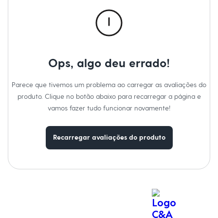
Moda esportiva
Shorts e Saias
Informacoes gerais:
Vestidos
Material
:
60% algodão, 40% poliéster
Masculino
Cor
:
Branco
Em alta
Marcas
:
Basics
Dia dos Pais
Gênero
:
Masculino
Inverno
Ops, algo deu errado!
Novidades
Roupas
Bermudas
Parece que tivemos um problema ao carregar as avaliações do
Camisas
produto. Clique no botão abaixo para recarregar a página e
Calças
Camisetas e Regatas
vamos fazer tudo funcionar novamente!
Casacos e Jaquetas
Jeans
Polos
Recarregar avaliações do produto
Acessórios
Bolsas e Mochilas
Chapéus e Bonés
Cintos
Carteiras
Óculos
Relógios
Calçados
Botas