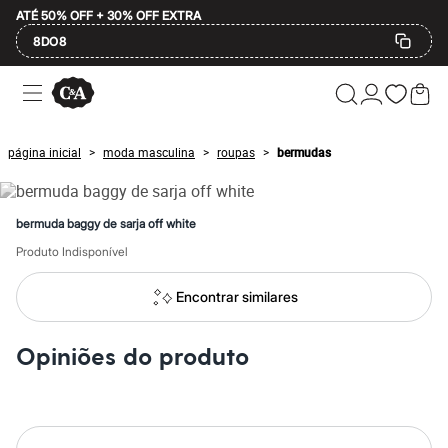
ATÉ 50% OFF + 30% OFF EXTRA
8DO8
Ofertas
Compre por Departamento
Feminino
Masculino
página inicial
moda masculina
roupas
bermudas
>
>
>
Infantil
Calçados
Mindse7
Plus Size
bermuda baggy de sarja off white
Até 20% off
Até 40% off
Produto Indisponível
Até 60% off
A partir de 60% off
Encontrar similares
Feminino
Em alta
Inverno
Opiniões do produto
Alfaiataria
Novidades
Roupas
Blusas e Camisetas
Básicos