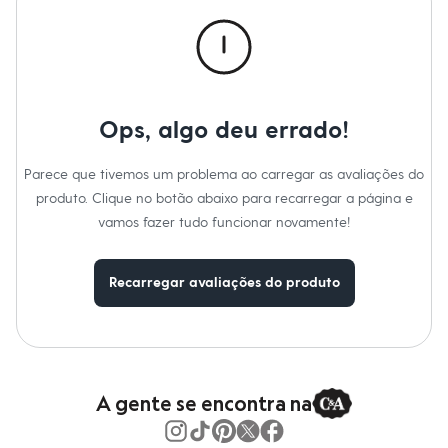
Calças
Casacos e Jaquetas
Jeans
Macacões
Saias
Shorts e Bermudas
Vestidos
Ops, algo deu errado!
Acessórios
Bolsas
Bonés e Chapéus
Parece que tivemos um problema ao carregar as avaliações do
Bijoux
produto. Clique no botão abaixo para recarregar a página e
Cintos
Óculos
vamos fazer tudo funcionar novamente!
Relógios
Calçados
Botas
Recarregar avaliações do produto
Chinelos
Rasteirinhas
Sandálias
Sapatilhas
Tênis
Marcas
City
A gente se encontra na
Clock House
Mindset