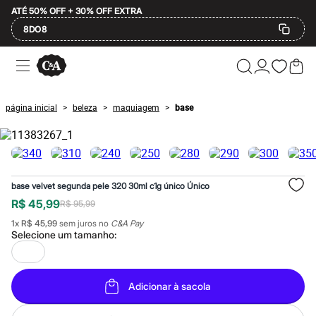
ATÉ 50% OFF + 30% OFF EXTRA
8DO8
Ofertas
Compre por Departamento
Feminino
Masculino
página inicial
beleza
maquiagem
base
>
>
>
Infantil
Calçados
Mindse7
Plus Size
Até 20% off
Até 40% off
base velvet segunda pele 320 30ml c1g único Único
Até 60% off
A partir de 60% off
R$ 45,99
R$ 95,99
Feminino
1
x
R$ 45,99
sem juros no
C&A Pay
Em alta
Selecione um
tamanho
:
Inverno
Alfaiataria
Novidades
Roupas
Adicionar à sacola
Blusas e Camisetas
Básicos