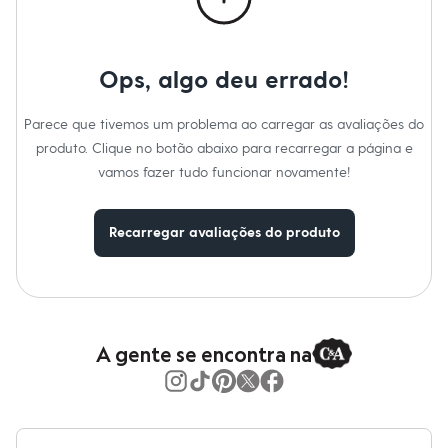
Moda esportiva
Shorts e Saias
Vestidos
Masculino
Ops, algo deu errado!
Em alta
Dia dos Pais
Inverno
Parece que tivemos um problema ao carregar as avaliações do
Novidades
produto. Clique no botão abaixo para recarregar a página e
Roupas
Bermudas
vamos fazer tudo funcionar novamente!
Camisas
Calças
Camisetas e Regatas
Recarregar avaliações do produto
Casacos e Jaquetas
Jeans
Polos
Acessórios
Bolsas e Mochilas
Chapéus e Bonés
Cintos
A gente se encontra na
Carteiras
Óculos
Relógios
Calçados
Botas