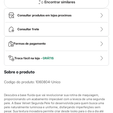
Calças
Encontrar similares
Casacos e Jaquetas
Jeans
Macacões
Consultar produtos em lojas proximas
Saias
Shorts e Bermudas
Vestidos
Consultar frete
Acessórios
Bolsas
Bonés e Chapéus
Formas de pagamento
Bijoux
Cintos
Óculos
Troca fácil na loja -
GRÁTIS
Relógios
Calçados
Botas
Sobre o produto
Chinelos
Rasteirinhas
Codigo do produto
:
1060804-Unico
Sandálias
Sapatilhas
Tênis
Descubra a base fluida que vai revolucionar sua rotina de maquiagem,
Marcas
proporcionando um acabamento impecável com a leveza de uma segunda
City
pele. A Base Velvet Segunda Pele foi desenvolvida para quem busca uma
Clock House
pele naturalmente luminosa e uniforme, disfarçando imperfeições sem
Mindset
pesar. Sua textura inovadora permite criar desde looks para o dia a dia até