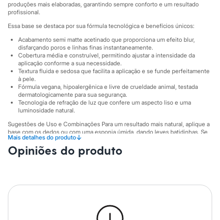
Sawary
produções mais elaboradas, garantindo sempre conforto e um resultado
Yessica
profissional.
Moda esportiva
Essa base se destaca por sua fórmula tecnológica e benefícios únicos:
Acessórios
Blusas
Acabamento semi matte acetinado que proporciona um efeito blur,
Calçados
disfarçando poros e linhas finas instantaneamente.
Leggings
Cobertura média e construível, permitindo ajustar a intensidade da
Shorts e Bermudas
aplicação conforme a sua necessidade.
Textura fluida e sedosa que facilita a aplicação e se funde perfeitamente
Tops
à pele.
Moda íntima
Fórmula vegana, hipoalergênica e livre de crueldade animal, testada
Calcinhas
dermatologicamente para sua segurança.
Cintas e Modeladores
Tecnologia de refração de luz que confere um aspecto liso e uma
Meias
luminosidade natural.
Pijamas
Sugestões de Uso e Combinações Para um resultado mais natural, aplique a
Sutiãs e Tops
base com os dedos ou com uma esponja úmida, dando leves batidinhas. Se
Moda praia
↓
Mais detalhes do produto
desejar uma cobertura maior, utilize um pincel de base e construa camadas
Biquínis
Opiniões do produto
finas até atingir o efeito desejado. Ela é a base perfeita para criar um look
Maiôs
completo, combinando com corretivo, pó translúcido para selar e um blush
Saídas de praia
para dar um ar saudável. Versátil, ela te acompanha do trabalho ao happy
Personagens
hour com uma pele impecável.
Plus size
A gente se encontra na C&A! ❤
Blusas e Camisetas
Calças
Informacoes gerais:
Casacos e Jaquetas
Marcas
:
Contém 1G
Jeans