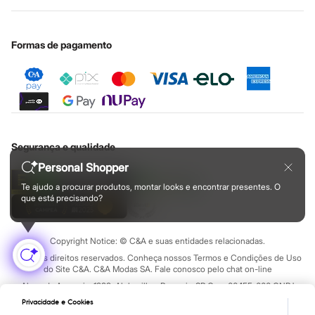
Configuração de cookies
Educação financeira
Botas
Nossas lojas plus size
Chinelos
Cartão presente
Minha privacidade
Sustentabilidade
Pantufas
Sobre o cartão presente
Central de ética
Formas de pagamento
Rasteirinhas
Sandálias
Tênis
Diversão
Marcas
Baby Club
Fifteen
Miss Fifteen
Segurança e qualidade
Palomino
Moda íntima
Personal Shopper
Calcinhas
Cuecas
Te ajudo a procurar produtos, montar looks e encontrar presentes. O
Meias
que está precisando?
Pijamas
Moda praia
Biquínis e Maiôs
Copyright Notice: © C&A e suas entidades relacionadas.
Blusas de proteção
Todos os direitos reservados. Conheça nossos Termos e Condições de Uso
Sungas
do Site C&A. C&A Modas SA. Fale conosco pelo chat on-line
Personagens
Bluey
Alameda Araguaia, 1222, Alphaville - Barueri - SP Cep: 06455-000 CNPJ
45.242.914/0001-05
Disney
Privacidade e Cookies
Hello Kitty