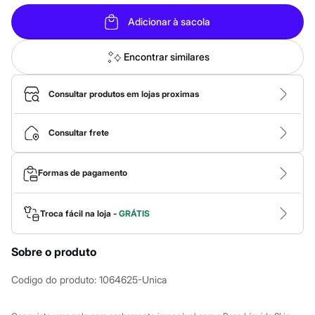
Roupas
Blusas e Camisetas
Adicionar à sacola
Básicos
Calças
Casacos e Jaquetas
Encontrar similares
Jeans
Macacões
Saias
Consultar produtos em lojas proximas
Shorts e Bermudas
Vestidos
Acessórios
Consultar frete
Bolsas
Bonés e Chapéus
Bijoux
Formas de pagamento
Cintos
Óculos
Relógios
Troca fácil na loja -
GRÁTIS
Calçados
Botas
Chinelos
Sobre o produto
Rasteirinhas
Sandálias
Sapatilhas
Codigo do produto
:
1064625-Unica
Tênis
Marcas