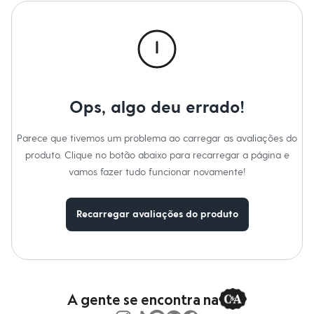
Calças
Casacos e Jaquetas
Jeans
Moda esportiva
Shorts e Saias
Vestidos
Masculino
Em alta
Ops, algo deu errado!
Dia dos Pais
Inverno
Novidades
Parece que tivemos um problema ao carregar as avaliações do
Roupas
Bermudas
produto. Clique no botão abaixo para recarregar a página e
Camisas
vamos fazer tudo funcionar novamente!
Calças
Camisetas e Regatas
Casacos e Jaquetas
Recarregar avaliações do produto
Jeans
Polos
Acessórios
Bolsas e Mochilas
Chapéus e Bonés
Cintos
Carteiras
A gente se encontra na
Óculos