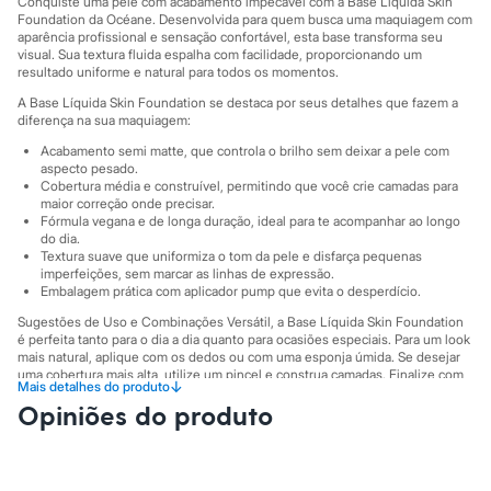
Conquiste uma pele com acabamento impecável com a Base Líquida Skin
City
Foundation da Océane. Desenvolvida para quem busca uma maquiagem com
Clock House
aparência profissional e sensação confortável, esta base transforma seu
Mindset
visual. Sua textura fluida espalha com facilidade, proporcionando um
Sawary
resultado uniforme e natural para todos os momentos.
Yessica
Moda esportiva
A Base Líquida Skin Foundation se destaca por seus detalhes que fazem a
diferença na sua maquiagem:
Acessórios
Blusas
Acabamento semi matte, que controla o brilho sem deixar a pele com
Calçados
aspecto pesado.
Leggings
Cobertura média e construível, permitindo que você crie camadas para
Shorts e Bermudas
maior correção onde precisar.
Tops
Fórmula vegana e de longa duração, ideal para te acompanhar ao longo
do dia.
Moda íntima
Textura suave que uniformiza o tom da pele e disfarça pequenas
Calcinhas
imperfeições, sem marcar as linhas de expressão.
Cintas e Modeladores
Embalagem prática com aplicador pump que evita o desperdício.
Meias
Pijamas
Sugestões de Uso e Combinações Versátil, a Base Líquida Skin Foundation
Sutiãs e Tops
é perfeita tanto para o dia a dia quanto para ocasiões especiais. Para um look
mais natural, aplique com os dedos ou com uma esponja úmida. Se desejar
Moda praia
uma cobertura mais alta, utilize um pincel e construa camadas. Finalize com
Biquínis
↓
Mais detalhes do produto
corretivo, pó compacto e blush para uma maquiagem completa e duradoura.
Maiôs
Opiniões do produto
Saídas de praia
A gente se encontra na C&A! ❤
Personagens
Informacoes gerais:
Plus size
Blusas e Camisetas
Marcas
:
Océane