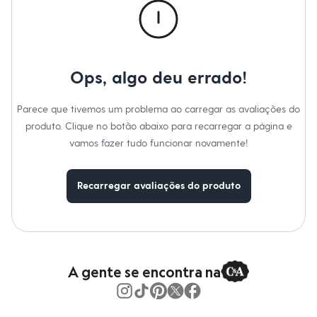
Moda esportiva
Shorts e Saias
Vestidos
Masculino
Em alta
Dia dos Pais
Ops, algo deu errado!
Inverno
Novidades
Roupas
Parece que tivemos um problema ao carregar as avaliações do
Bermudas
produto. Clique no botão abaixo para recarregar a página e
Camisas
vamos fazer tudo funcionar novamente!
Calças
Camisetas e Regatas
Casacos e Jaquetas
Jeans
Recarregar avaliações do produto
Polos
Acessórios
Bolsas e Mochilas
Chapéus e Bonés
Cintos
Carteiras
A gente se encontra na
Óculos
Relógios
Calçados
Botas