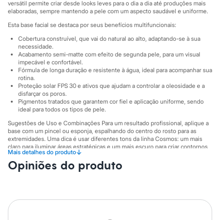
Sawary
versátil permite criar desde looks leves para o dia a dia até produções mais
Yessica
elaboradas, sempre mantendo a pele com um aspecto saudável e uniforme.
Moda esportiva
Esta base facial se destaca por seus benefícios multifuncionais:
Acessórios
Blusas
Cobertura construível, que vai do natural ao alto, adaptando-se à sua
Calçados
necessidade.
Leggings
Acabamento semi-matte com efeito de segunda pele, para um visual
impecável e confortável.
Shorts e Bermudas
Fórmula de longa duração e resistente à água, ideal para acompanhar sua
Tops
rotina.
Moda íntima
Proteção solar FPS 30 e ativos que ajudam a controlar a oleosidade e a
Calcinhas
disfarçar os poros.
Cintas e Modeladores
Pigmentos tratados que garantem cor fiel e aplicação uniforme, sendo
Meias
ideal para todos os tipos de pele.
Pijamas
Sugestões de Uso e Combinações Para um resultado profissional, aplique a
Sutiãs e Tops
base com um pincel ou esponja, espalhando do centro do rosto para as
Moda praia
extremidades. Uma dica é usar diferentes tons da linha Cosmos: um mais
Biquínis
claro para iluminar áreas estratégicas e um mais escuro para criar contornos
Maiôs
↓
Mais detalhes do produto
e dar profundidade ao rosto. Finalize com pó, blush e iluminador para uma
Saídas de praia
Opiniões do produto
maquiagem completa e radiante.
Personagens
A gente se encontra na C&A! ❤
Plus size
Blusas e Camisetas
Informacoes gerais:
Calças
Marcas
:
Karen Bachini
Casacos e Jaquetas
Jeans