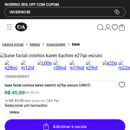
INVERNO 35% OFF COM CUPOM
INVERNO35
Ofertas
Compre por Departamento
Feminino
Masculino
página inicial
beleza
maquiagem
base
>
>
>
Infantil
Calçados
Mindse7
Plus Size
Até 20% off
Até 40% off
TRANSPARENT
Até 60% off
A partir de 60% off
base facial cosmos karen bachini e27qo escuro UNICO
Feminino
R$ 45,99
R$ 69,90
Em alta
Inverno
1
x
R$ 45,99
sem juros no
C&A Pay
Alfaiataria
Selecione um
tamanho
:
Novidades
Unico
Roupas
Blusas e Camisetas
Básicos
Adicionar à sacola