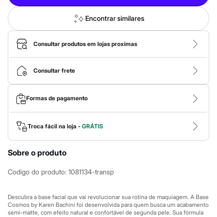
Calças
Casacos e Jaquetas
Jeans
Encontrar similares
Macacões
Saias
Shorts e Bermudas
Consultar produtos em lojas proximas
Vestidos
Acessórios
Bolsas
Consultar frete
Bonés e Chapéus
Bijoux
Cintos
Formas de pagamento
Óculos
Relógios
Calçados
Troca fácil na loja -
GRÁTIS
Botas
Chinelos
Rasteirinhas
Sobre o produto
Sandálias
Sapatilhas
Codigo do produto
:
1081134-transp
Tênis
Marcas
City
Descubra a base facial que vai revolucionar sua rotina de maquiagem. A Base
Clock House
Cosmos by Karen Bachini foi desenvolvida para quem busca um acabamento
Mindset
semi-matte, com efeito natural e confortável de segunda pele. Sua fórmula