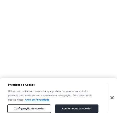
Privacidade e Cookies
Utilizamos cookies em nosso site que podem armazenar seus dados
pessoais para melhorar sua experiência e navegação. Para saber mais
acesse nosso
Aviso de Privacidade
Configuração de cookies
Aceitar todos os cookies