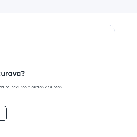
curava?
tura, seguros e outros assuntos
y