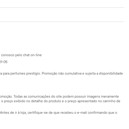
Baixe o app
Google store
Apple store
Atendimento
 conosco pelo chat on-line
01-05
Ajuda
Fale conosco
ara perfumes prestígio. Promoção não cumulativa e sujeita a disponibilidade
Nossas lojas
Nossas lojas plus size
Central de ética
 promoção. Todas as comunicações do site podem possuir imagens meramente
 o preço exibido no detalhe do produto e o preço apresentado no carrinho de
Eventos
Antes de ir à loja, certifique-se de que recebeu o e-mail confirmando que o
Especial Dia dos Pais