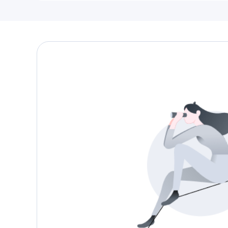
Casacos e Jaquetas
Jeans
Macacões
Saias
Shorts e Bermudas
Vestidos
Acessórios
Bolsas
Bonés e Chapéus
Bijoux
Cintos
Óculos
Relógios
Calçados
Botas
Chinelos
Rasteirinhas
Sandálias
Sapatilhas
Tênis
Marcas
City
Clock House
Mindset
Sawary