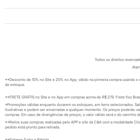
Sapatos
Sandálias e Papetes
Tênis
Institucional
Produtos
Moda esportiva
Acessórios
Bermudas
Sobre a C&A
Cartão C&A
Sobre o cartã
Camisetas
Fornecedores
Calças
Termos e condições
C&A&VC
Calçados
Conheça o pr
Regatas
Política de privacidade
Todos os direitos reserva
Moda íntima
Trabalhe conosco
C&A Pay
Cuecas
Sobre o C&A P
Alam
Sustentabilidade
Meias
Solicite seu ca
Pijamas
Mapa do site
**Desconto de 10% no Site e 20% no App, válido na primeira compra usando o 
Governança
Moda praia
Investidores
de estoque.
Personagens
Ouvidoria / Rel
Sala de imprensa
Plus size
Educação fina
**FRETE GRÁTIS no Site e no App em compras acima de R$ 279. Frete fixo Brasi
Blusas e Camisetas
Privacidade
Sustentabilida
*Promoções válidas enquanto durarem os estoques, em itens selecionados. Sa
Calças
Configuração de cookies
ilustrativas e podem ser encerradas a qualquer momento. Os preços poderão var
Camisas
Minha privacidade
compras. Em caso de divergências de preços, o valor válido será o do carrinho 
Casacos e Jaquetas
Jeans
**Retire suas compras realizadas pelo APP e site da C&A com a modalidade Clique
pedido está pronto para retirada.
Moda esportiva
Shorts e Bermudas
Todos os produtos
**Entrega Turbo e Rápida