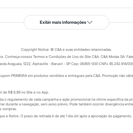
Serviços
Exibir mais informações
Tipos de serviços
o C&A
Clique e retire
Trocas e devoluções
ograma
Copyright Notice: © C&A e suas entidades relacionadas.
Formas de pagamento
dos. Conheça nossos Termos e Condições de Uso do Site C&A. C&A Modas SA. Fale
Todas as vantagens
ay
eda Araguaia, 1222, Alphaville - Barueri - SP Cep: 06455-000 CNPJ 45.242.914/00
Minha C&A
rtão
Cupons de desconto
cupom PRIMEIRA em produtos vendidos e entregues pela C&A. Promoção não válida p
Cartão presente
atórios
Sobre o cartão presente
nceira
l de R$ 9,99 no Site e no App.
de
iba o regulamento de cada campanha e ação promocional na vitrine específica da
iar durante a navegação, sem aviso prévio. Pode também ocorrer divergência entre
de compras.
 e Retire. O prazo de retirada é de até 1 dia útil após a aprovação do pagamento. 