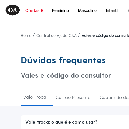
Ofertas
Ofertas
Feminino
Masculino
Infantil
Compre por Departamento
Feminino
Masculino
Infantil
Calçados
/
/
Home
Central de Ajuda C&A
Vales e código do consult
Plus Size
2 calçados por R$189
2 peças por R$199
3 lingeries por R$99
Dúvidas frequentes
3 itens de beleza por R$129
Até 20% off
Até 40% off
Vales e código do consultor
Até 60% off
A partir de 60% off
Feminino
Em alta
Inverno
Vale Troca
Cartão Presente
Cupom de de
Alfaiataria
Novidades
Roupas
Blusas e Camisetas
Básicos
Vale-troca: o que é e como usar?
Calças