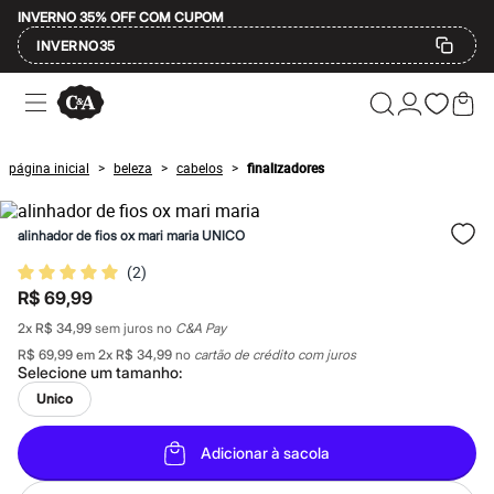
INVERNO 35% OFF COM CUPOM
INVERNO35
Ofertas
Compre por Departamento
Feminino
Masculino
página inicial
beleza
cabelos
finalizadores
>
>
>
Infantil
Calçados
Mindse7
alinhador de fios ox mari maria UNICO
Plus Size
Até 20% off
(
2
)
Até 40% off
R$ 69,99
Até 60% off
A partir de 60% off
2
x
R$ 34,99
sem juros no
C&A Pay
Feminino
R$ 69,99
em
2
x
R$ 34,99
no
cartão de crédito com juros
Em alta
Selecione um
tamanho
:
Inverno
Alfaiataria
Unico
Novidades
Roupas
Adicionar à sacola
Blusas e Camisetas
Básicos