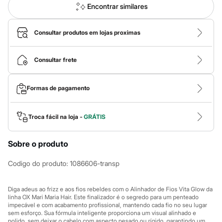
Calças
Encontrar similares
Casacos e Jaquetas
Jeans
Macacões
Consultar produtos em lojas proximas
Saias
Shorts e Bermudas
Vestidos
Consultar frete
Acessórios
Bolsas
Bonés e Chapéus
Formas de pagamento
Bijoux
Cintos
Óculos
Relógios
Troca fácil na loja -
GRÁTIS
Calçados
Botas
Sobre o produto
Chinelos
Rasteirinhas
Sandálias
Codigo do produto
:
1086606-transp
Sapatilhas
Tênis
Marcas
Diga adeus ao frizz e aos fios rebeldes com o Alinhador de Fios Vita Glow da
City
linha OX Mari Maria Hair. Este finalizador é o segredo para um penteado
impecável e com acabamento profissional, mantendo cada fio no seu lugar
Clock House
sem esforço. Sua fórmula inteligente proporciona um visual alinhado e
Mindset
polido, sem deixar o cabelo com aspecto pesado ou rígido, garantindo um