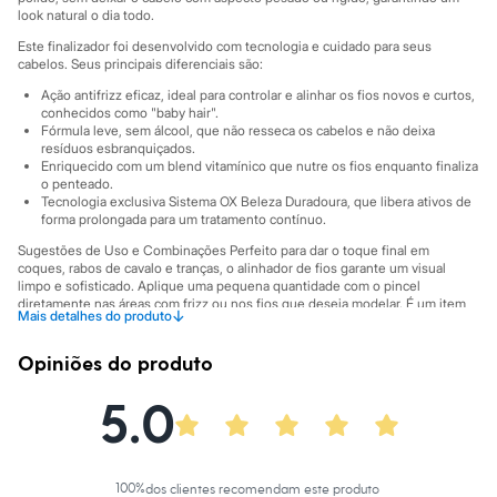
Sawary
look natural o dia todo.
Yessica
Moda esportiva
Este finalizador foi desenvolvido com tecnologia e cuidado para seus
Acessórios
cabelos. Seus principais diferenciais são:
Blusas
Ação antifrizz eficaz, ideal para controlar e alinhar os fios novos e curtos,
Calçados
conhecidos como "baby hair".
Leggings
Fórmula leve, sem álcool, que não resseca os cabelos e não deixa
Shorts e Bermudas
resíduos esbranquiçados.
Tops
Enriquecido com um blend vitamínico que nutre os fios enquanto finaliza
Moda íntima
o penteado.
Tecnologia exclusiva Sistema OX Beleza Duradoura, que libera ativos de
Calcinhas
forma prolongada para um tratamento contínuo.
Cintas e Modeladores
Meias
Sugestões de Uso e Combinações Perfeito para dar o toque final em
Pijamas
coques, rabos de cavalo e tranças, o alinhador de fios garante um visual
Sutiãs e Tops
limpo e sofisticado. Aplique uma pequena quantidade com o pincel
Moda praia
diretamente nas áreas com frizz ou nos fios que deseja modelar. É um item
↓
Mais detalhes do produto
indispensável na nécessaire para manter o penteado intacto em qualquer
Biquínis
ocasião, do trabalho a eventos especiais.
Maiôs
Opiniões do produto
Saídas de praia
A gente se encontra na C&A! ❤
Personagens
5.0
Informacoes gerais:
Plus size
Blusas e Camisetas
Tipo de Cabelo
:
Todos os tipos de cabelo
Calças
Marcas
:
Ox Cosméticos
Casacos e Jaquetas
Jeans
100
%
dos clientes recomendam este produto