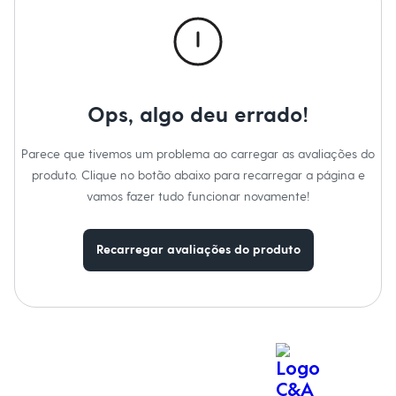
Calças
Casacos e Jaquetas
Jeans
Macacões
Saias
Shorts e Bermudas
Vestidos
Ops, algo deu errado!
Acessórios
Bolsas
Bonés e Chapéus
Parece que tivemos um problema ao carregar as avaliações do
Bijoux
produto. Clique no botão abaixo para recarregar a página e
Cintos
Óculos
vamos fazer tudo funcionar novamente!
Relógios
Calçados
Botas
Recarregar avaliações do produto
Chinelos
Rasteirinhas
Sandálias
Sapatilhas
Tênis
Marcas
City
Clock House
Mindset