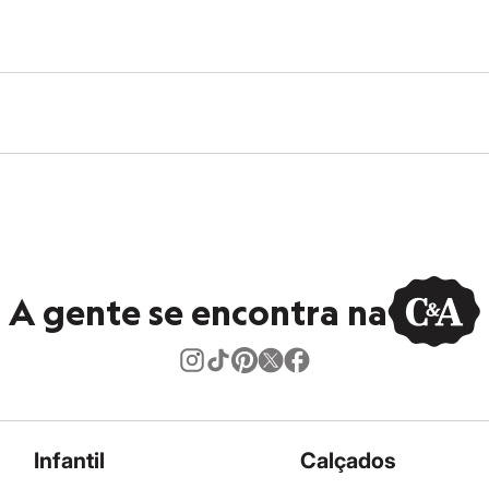
secadora.
ontal.
co.
úmido.
A gente se encontra na
Infantil
Calçados