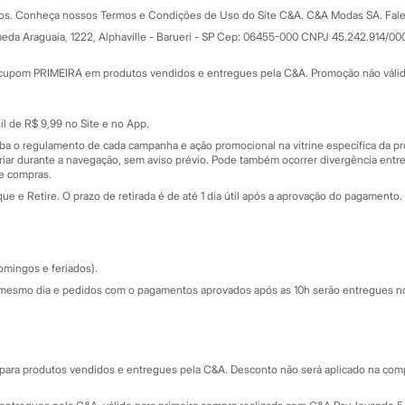
Formas de pagamento
dos. Conheça nossos Termos e Condições de Uso do Site C&A. C&A Modas SA. Fale
Todas as vantagens
ay
eda Araguaia, 1222, Alphaville - Barueri - SP Cep: 06455-000 CNPJ 45.242.914/00
Minha C&A
rtão
Cupons de desconto
cupom PRIMEIRA em produtos vendidos e entregues pela C&A. Promoção não válida p
Cartão presente
atórios
Sobre o cartão presente
nceira
l de R$ 9,99 no Site e no App.
de
iba o regulamento de cada campanha e ação promocional na vitrine específica da
iar durante a navegação, sem aviso prévio. Pode também ocorrer divergência entre
de compras.
 e Retire. O prazo de retirada é de até 1 dia útil após a aprovação do pagamento. 
omingos e feriados).
mesmo dia e pedidos com o pagamentos aprovados após as 10h serão entregues no 
Segurança e qualidade
ara produtos vendidos e entregues pela C&A. Desconto não será aplicado na compr