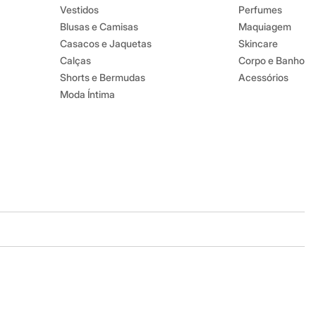
Vestidos
Perfumes
Blusas e Camisas
Maquiagem
Casacos e Jaquetas
Skincare
Calças
Corpo e Banho
Shorts e Bermudas
Acessórios
Moda Íntima
Baixe o app
Google store
Apple store