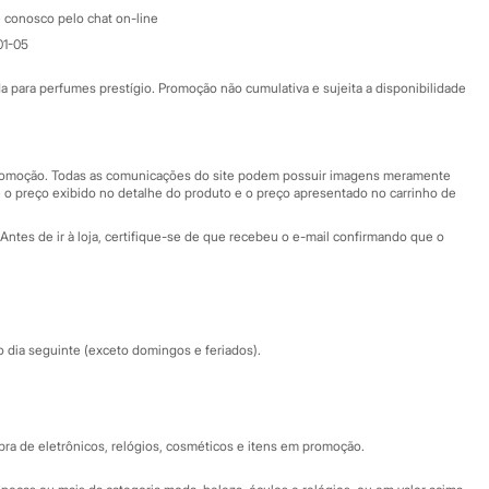
Atendimento
 conosco pelo chat on-line
01-05
Ajuda
Fale conosco
ara perfumes prestígio. Promoção não cumulativa e sujeita a disponibilidade
Nossas lojas
Nossas lojas plus size
Central de ética
 promoção. Todas as comunicações do site podem possuir imagens meramente
 o preço exibido no detalhe do produto e o preço apresentado no carrinho de
Eventos
Antes de ir à loja, certifique-se de que recebeu o e-mail confirmando que o
Especial Dia dos Pais
dia seguinte (exceto domingos e feriados).
a de eletrônicos, relógios, cosméticos e itens em promoção.