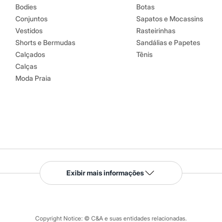
Bodies
Botas
Conjuntos
Sapatos e Mocassins
Vestidos
Rasteirinhas
Shorts e Bermudas
Sandálias e Papetes
Calçados
Tênis
Calças
Moda Praia
Serviços
Exibir mais informações
Tipos de serviços
o C&A
Clique e retire
Trocas e devoluções
ograma
Copyright Notice: © C&A e suas entidades relacionadas.