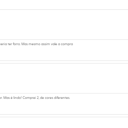
 C&A! ❤
amanho P.
Suas medidas são:
 Busto: 70cm / Cintura: 60cm / Quadril: 81cm.
everia ter forro. Mas mesmo assim vale a compra
s:
iscose, 28% linho, 4% outras fibras
e Quadrado
anga
 Mas é lindo! Comprei 2, de cores diferentes.
ino
eca: