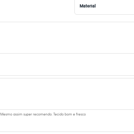
 C&A! ❤
Material
amanho P.
Suas medidas são:
 Busto: 81cm / Cintura: 65cm / Quadril: 89cm.
s:
iscose, 4% elastano
ca
e Redondo
 longa
ino
o. Mesmo assim super recomendo. Tecido bom e fresco