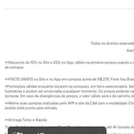
Institucional
Produtos
Sonic
Stitch
Beleza
Sobre a C&A
Cartão C&A
Kits
Sobre o cartã
Fornecedores
Perfumes árabes
Novidades
Termos e condições
C&A&VC
Conheça o pr
Cabelos
Política de privacidade
Condicionador
Todos os direitos reserva
Trabalhe conosco
C&A Pay
Escovas e Pentes
Sobre o C&A P
Alam
Finalizadores
Sustentabilidade
Solicite seu ca
Shampoo
Mapa do site
**Desconto de 10% no Site e 20% no App, válido na primeira compra usando o 
Tratamento
Governança
Investidores
de estoque.
Cuidados com o corpo
Ouvidoria / Rel
Hidratante
Sala de imprensa
Educação fina
**FRETE GRÁTIS no Site e no App em compras acima de R$ 279. Frete fixo Brasi
Protetor solar
Privacidade
Tratamento
Sustentabilida
*Promoções válidas enquanto durarem os estoques, em itens selecionados. Sa
Configuração de cookies
Cuidados com o rosto
ilustrativas e podem ser encerradas a qualquer momento. Os preços poderão var
Esfoliante
Minha privacidade
compras. Em caso de divergências de preços, o valor válido será o do carrinho 
Hidratante
**Retire suas compras realizadas pelo APP e site da C&A com a modalidade Clique
Protetor solar
pedido está pronto para retirada.
Tônicos
Maquiagens
**Entrega Turbo e Rápida
Base
Turbo: Pedidos aprovados entre 10h e 17h, serão entregues em até 4h (exceto d
Batom