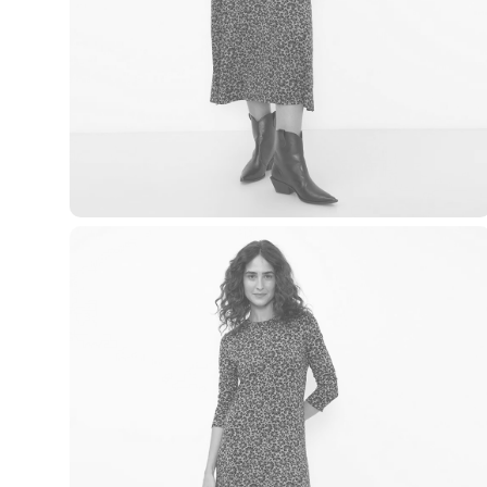
Casacos e Jaquetas
Jeans
Macacões
Saias
Shorts e Bermudas
Vestidos
Acessórios
Bolsas
Bonés e Chapéus
Bijoux
Cintos
Óculos
Relógios
Calçados
Botas
Chinelos
Rasteirinhas
Sandálias
Sapatilhas
Tênis
Marcas
City
Clock House
Mindset
Sawary