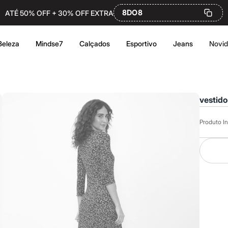
8DO8
ATÉ 50% OFF + 30% OFF EXTRA
Beleza
Mindse7
Calçados
Esportivo
Jeans
Novi
vestido
Produto In