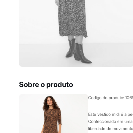
Yessica
Moda esportiva
Acessórios
Blusas
Calçados
Leggings
Shorts e Bermudas
Tops
Moda íntima
Calcinhas
Cintas e Modeladores
Meias
Pijamas
Sutiãs e Tops
Moda praia
Biquínis
Sobre o produto
Maiôs
Saídas de praia
Personagens
Codigo do produto
:
106
Plus size
Blusas e Camisetas
Calças
Este vestido midi é a pe
Casacos e Jaquetas
Confeccionado em uma m
Jeans
liberdade de movimento
Moda esportiva