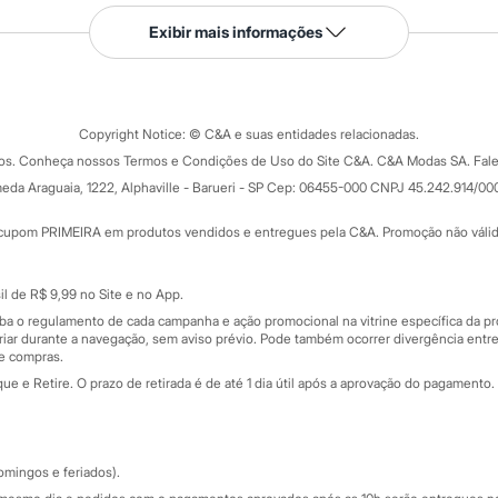
Serviços
Exibir mais informações
Tipos de serviços
o C&A
Clique e retire
Trocas e devoluções
ograma
Copyright Notice: © C&A e suas entidades relacionadas.
Formas de pagamento
dos. Conheça nossos Termos e Condições de Uso do Site C&A. C&A Modas SA. Fale
Todas as vantagens
ay
eda Araguaia, 1222, Alphaville - Barueri - SP Cep: 06455-000 CNPJ 45.242.914/00
Minha C&A
rtão
Cupons de desconto
cupom PRIMEIRA em produtos vendidos e entregues pela C&A. Promoção não válida p
Cartão presente
atórios
Sobre o cartão presente
nceira
l de R$ 9,99 no Site e no App.
de
iba o regulamento de cada campanha e ação promocional na vitrine específica da
iar durante a navegação, sem aviso prévio. Pode também ocorrer divergência entre
de compras.
 e Retire. O prazo de retirada é de até 1 dia útil após a aprovação do pagamento. 
omingos e feriados).