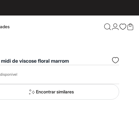
dades
Confira 
 midi de viscose floral marrom
disponível
Encontrar similares