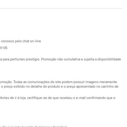
Baixe o app
Google store
Apple store
Atendimento
 conosco pelo chat on-line
01-05
Ajuda
Fale conosco
ara perfumes prestígio. Promoção não cumulativa e sujeita a disponibilidade
Nossas lojas
Nossas lojas plus size
Central de ética
 promoção. Todas as comunicações do site podem possuir imagens meramente
 o preço exibido no detalhe do produto e o preço apresentado no carrinho de
Eventos
Antes de ir à loja, certifique-se de que recebeu o e-mail confirmando que o
Especial Dia dos Pais