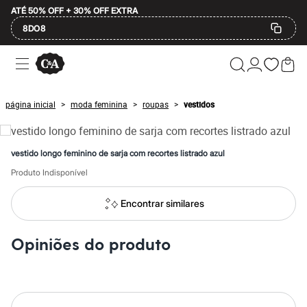
ATÉ 50% OFF + 30% OFF EXTRA
8DO8
Ofertas
Compre por Departamento
Feminino
Masculino
página inicial
moda feminina
roupas
vestidos
>
>
>
Infantil
Calçados
Mindse7
Plus Size
vestido longo feminino de sarja com recortes listrado azul
Até 20% off
Até 40% off
Produto Indisponível
Até 60% off
A partir de 60% off
Encontrar similares
Feminino
Em alta
Inverno
Opiniões do produto
Alfaiataria
Novidades
Roupas
Blusas e Camisetas
Básicos