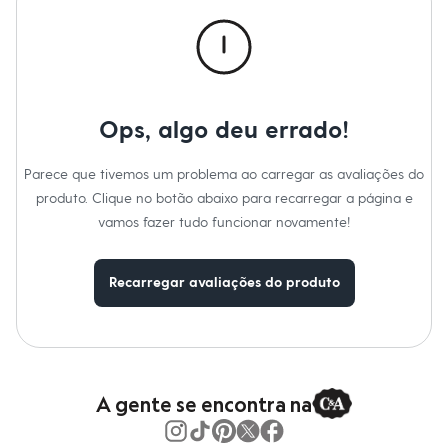
Calças
Casacos e Jaquetas
Jeans
Macacões
Saias
Shorts e Bermudas
Vestidos
Ops, algo deu errado!
Acessórios
Bolsas
Bonés e Chapéus
Parece que tivemos um problema ao carregar as avaliações do
Bijoux
produto. Clique no botão abaixo para recarregar a página e
Cintos
Óculos
vamos fazer tudo funcionar novamente!
Relógios
Calçados
Botas
Recarregar avaliações do produto
Chinelos
Rasteirinhas
Sandálias
Sapatilhas
Tênis
Marcas
City
A gente se encontra na
Clock House
Mindset