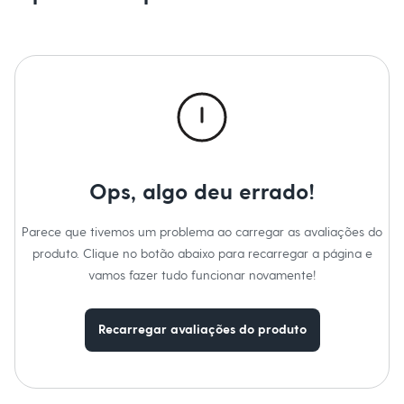
Sawary
Yessica
Moda esportiva
Acessórios
Blusas
Calçados
Leggings
Shorts e Bermudas
Tops
Moda íntima
Calcinhas
Cintas e Modeladores
Ops, algo deu errado!
Meias
Pijamas
Sutiãs e Tops
Parece que tivemos um problema ao carregar as avaliações do
Moda praia
produto. Clique no botão abaixo para recarregar a página e
Biquínis
vamos fazer tudo funcionar novamente!
Maiôs
Saídas de praia
Personagens
Plus size
Recarregar avaliações do produto
Blusas e Camisetas
Calças
Casacos e Jaquetas
Jeans