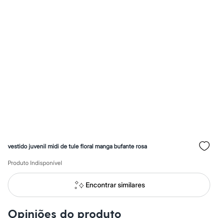
Calças
Casacos e Jaquetas
Jeans
Macacões
Saias
Shorts e Bermudas
Vestidos
Acessórios
Bolsas
Bonés e Chapéus
Bijoux
Cintos
Óculos
Relógios
Calçados
Botas
Chinelos
vestido juvenil midi de tule floral manga bufante rosa
Rasteirinhas
Sandálias
Produto Indisponível
Sapatilhas
Tênis
Marcas
Encontrar similares
City
Clock House
Mindset
Opiniões do produto