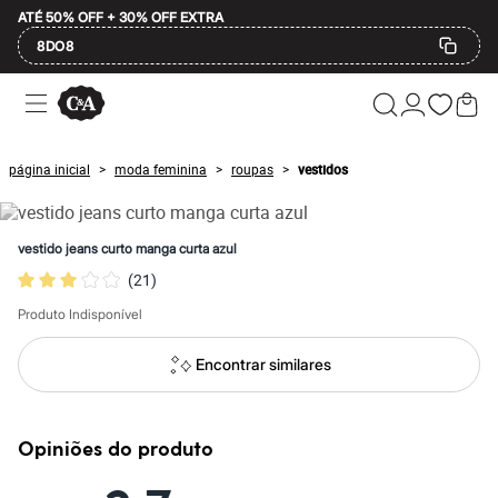
ATÉ 50% OFF + 30% OFF EXTRA
8DO8
Ofertas
Compre por Departamento
Feminino
Masculino
página inicial
moda feminina
roupas
vestidos
>
>
>
Infantil
Calçados
Mindse7
Plus Size
vestido jeans curto manga curta azul
2 calçados por R$189
(
21
)
2 peças por R$199
3 lingeries por R$99
Produto Indisponível
3 itens de beleza por R$129
Até 20% off
Até 40% off
Encontrar similares
Até 60% off
A partir de 60% off
Feminino
Em alta
Opiniões do produto
Inverno
Alfaiataria