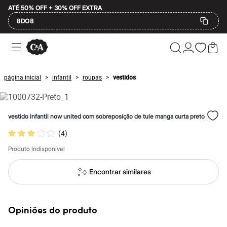
ATÉ 50% OFF + 30% OFF EXTRA
8DO8
Ofertas
Compre por Departamento
Feminino
Masculino
página inicial
infantil
roupas
vestidos
>
>
>
Infantil
Calçados
Plus Size
2 calçados por R$189
vestido infantil now united com sobreposição de tule manga curta preto
2 peças por R$199
3 lingeries por R$99
(
4
)
3 itens de beleza por R$129
Até 20% off
Produto Indisponível
Até 40% off
Até 60% off
Encontrar similares
A partir de 60% off
Feminino
Em alta
Inverno
Opiniões do produto
Alfaiataria
Novidades