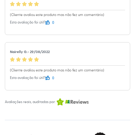
City
Clock House
Mindset
(Cliente avaliou este produto mas não fez um comentário)
Sawary
0
Yessica
Esta avaliação foi útil?
Moda esportiva
Acessórios
Blusas
Calçados
Leggings
Nairelly G.
-
29/08/2022
Shorts e Bermudas
Tops
Moda íntima
(Cliente avaliou este produto mas não fez um comentário)
Calcinhas
Cintas e Modeladores
0
Esta avaliação foi útil?
Meias
Pijamas
Sutiãs e Tops
Moda praia
Avaliações reais, auditadas por:
Biquínis
Maiôs
Saídas de praia
Personagens
Plus size
Blusas e Camisetas