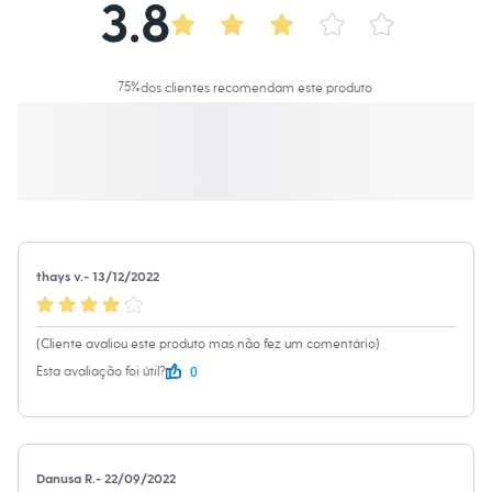
3.8
Roupas
Blusas e Camisetas
Básicos
Calças
Casacos e Jaquetas
75
%
dos clientes recomendam este produto
Jeans
Macacões
Saias
Shorts e Bermudas
Vestidos
Acessórios
Bolsas
Bonés e Chapéus
Bijoux
Cintos
thays v.
-
13/12/2022
Óculos
Relógios
Calçados
(Cliente avaliou este produto mas não fez um comentário)
Botas
0
Esta avaliação foi útil?
Chinelos
Rasteirinhas
Sandálias
Sapatilhas
Tênis
Marcas
Danusa R.
-
22/09/2022