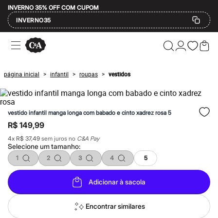
INVERNO 35% OFF COM CUPOM
INVERNO35
Ofertas
Compre por Departamento
Feminino
Masculino
página inicial
infantil
roupas
vestidos
>
>
>
Infantil
Calçados
Mindse7
Plus Size
vestido infantil manga longa com babado e cinto xadrez rosa 5
Até 20% off
Até 40% off
R$ 149,99
Até 60% off
4
x
R$ 37,49
sem juros no
C&A Pay
A partir de 60% off
Selecione um
tamanho
:
Feminino
Em alta
1
2
3
4
5
Inverno
Alfaiataria
Adicionar à sacola
Novidades
Roupas
Blusas e Camisetas
Encontrar similares
Básicos