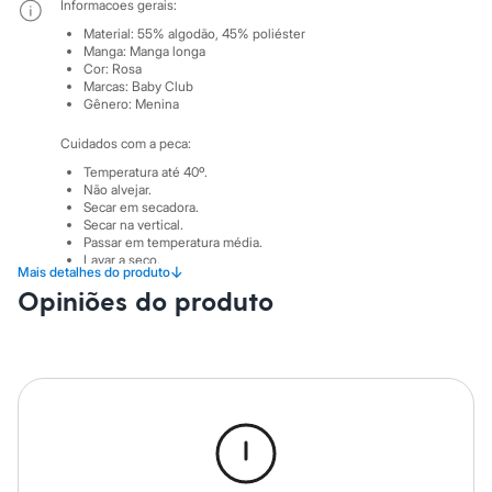
Sawary
Informacoes gerais:
Yessica
Material
:
55% algodão, 45% poliéster
Moda esportiva
Manga
:
Manga longa
Acessórios
Cor
:
Rosa
Blusas
Marcas
:
Baby Club
Calçados
Gênero
:
Menina
Leggings
Shorts e Bermudas
Cuidados com a peca:
Tops
Temperatura até 40º.
Moda íntima
Não alvejar.
Calcinhas
Secar em secadora.
Cintas e Modeladores
Secar na vertical.
Meias
Passar em temperatura média.
Pijamas
Lavar a seco.
↓
Mais detalhes do produto
Não limpar a úmido.
Sutiãs e Tops
Opiniões do produto
Moda praia
Biquínis
Maiôs
Saídas de praia
Personagens
Plus size
Blusas e Camisetas
Calças
Casacos e Jaquetas
Jeans