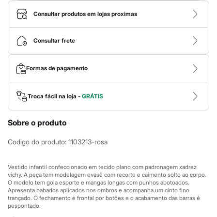
Calças
Casacos e Jaquetas
Consultar produtos em lojas proximas
Jeans
Macacões
Saias
Consultar frete
Shorts e Bermudas
Vestidos
Acessórios
Formas de pagamento
Bolsas
Bonés e Chapéus
Bijoux
Cintos
Troca fácil na loja -
GRÁTIS
Óculos
Relógios
Sobre o produto
Calçados
Botas
Chinelos
Codigo do produto
:
1103213-rosa
Rasteirinhas
Sandálias
Sapatilhas
Vestido infantil confeccionado em tecido plano com padronagem xadrez
Tênis
vichy. A peça tem modelagem evasê com recorte e caimento solto ao corpo.
O modelo tem gola esporte e mangas longas com punhos abotoados.
Marcas
Apresenta babados aplicados nos ombros e acompanha um cinto fino
City
trançado. O fechamento é frontal por botões e o acabamento das barras é
Clock House
pespontado.
Mindset