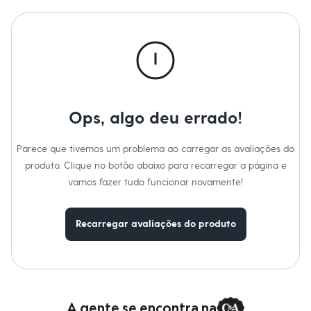
Calças
Casacos e Jaquetas
Jeans
Macacões
Saias
Shorts e Bermudas
Vestidos
Acessórios
Bolsas
Bonés e Chapéus
Ops, algo deu errado!
Bijoux
Cintos
Parece que tivemos um problema ao carregar as avaliações do
Óculos
Relógios
produto. Clique no botão abaixo para recarregar a página e
Calçados
vamos fazer tudo funcionar novamente!
Botas
Chinelos
Rasteirinhas
Recarregar avaliações do produto
Sandálias
Sapatilhas
Tênis
Marcas
City
Clock House
Mindset
A gente se encontra na