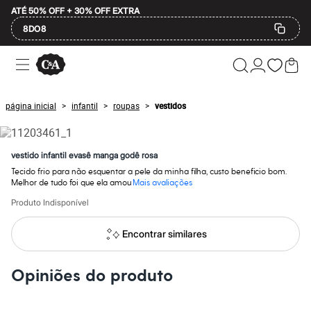
ATÉ 50% OFF + 30% OFF EXTRA
8DO8
Ofertas
Compre por Departamento
Feminino
Masculino
página inicial
infantil
roupas
vestidos
>
>
>
Infantil
Calçados
Mindse7
Plus Size
vestido infantil evasê manga godê rosa
Até 20% off
Tecido frio para não esquentar a pele da minha filha, custo beneficio bom.
Até 40% off
Melhor de tudo foi que ela amou
Mais avaliações
Até 60% off
A partir de 60% off
Produto Indisponível
Feminino
Em alta
Encontrar similares
Inverno
Alfaiataria
Novidades
Opiniões do produto
Roupas
Blusas e Camisetas
Básicos