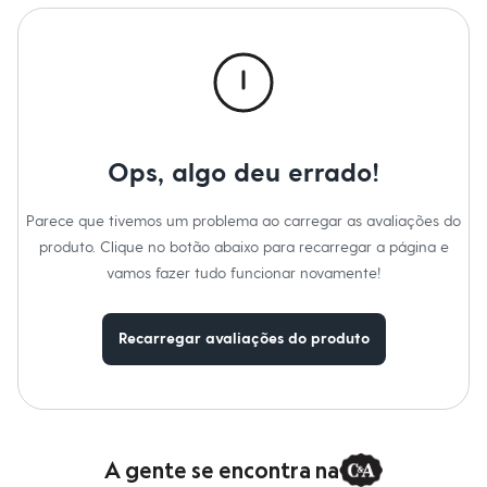
Novidades
Roupas
Blusas e Camisetas
Básicos
Calças
Casacos e Jaquetas
Jeans
Macacões
Saias
Ops, algo deu errado!
Shorts e Bermudas
Vestidos
Acessórios
Parece que tivemos um problema ao carregar as avaliações do
Bolsas
produto. Clique no botão abaixo para recarregar a página e
Bonés e Chapéus
vamos fazer tudo funcionar novamente!
Bijoux
Cintos
Óculos
Relógios
Recarregar avaliações do produto
Calçados
Botas
Chinelos
Rasteirinhas
Sandálias
Sapatilhas
A gente se encontra na
Tênis