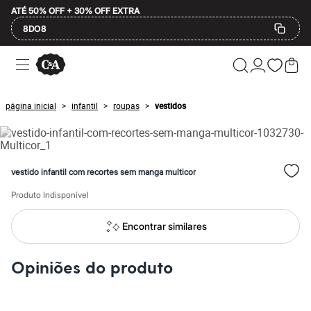
ATÉ 50% OFF + 30% OFF EXTRA
8DO8
Ofertas
Compre por Departamento
Feminino
Masculino
página inicial
infantil
roupas
vestidos
>
>
>
Infantil
Calçados
Mindse7
Plus Size
2 calçados por R$189
vestido infantil com recortes sem manga multicor
2 peças por R$199
3 lingeries por R$99
Produto Indisponível
3 itens de beleza por R$129
Até 20% off
Até 40% off
Encontrar similares
Até 60% off
A partir de 60% off
Feminino
Opiniões do produto
Em alta
Inverno
Alfaiataria