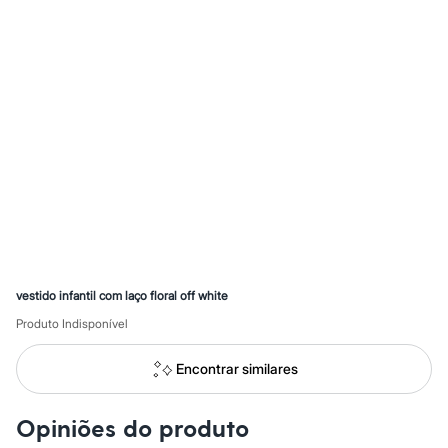
Calças
Casacos e Jaquetas
Jeans
Macacões
Saias
Shorts e Bermudas
Vestidos
Acessórios
Bolsas
Bonés e Chapéus
Bijoux
Cintos
Óculos
Relógios
Calçados
Botas
Chinelos
vestido infantil com laço floral off white
Rasteirinhas
Produto Indisponível
Sandálias
Sapatilhas
Tênis
Encontrar similares
Marcas
City
Clock House
Opiniões do produto
Mindset