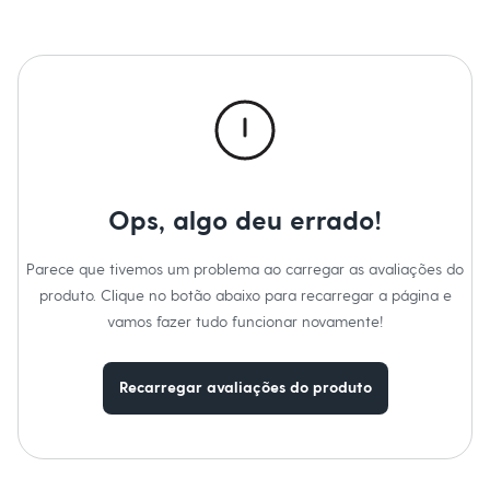
Sawary
Yessica
Moda esportiva
Acessórios
Blusas
Calçados
Leggings
Shorts e Bermudas
Tops
Moda íntima
Calcinhas
Ops, algo deu errado!
Cintas e Modeladores
Meias
Pijamas
Parece que tivemos um problema ao carregar as avaliações do
Sutiãs e Tops
produto. Clique no botão abaixo para recarregar a página e
Moda praia
Biquínis
vamos fazer tudo funcionar novamente!
Maiôs
Saídas de praia
Personagens
Recarregar avaliações do produto
Plus size
Blusas e Camisetas
Calças
Casacos e Jaquetas
Jeans