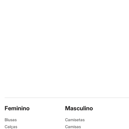
Informacoes gerai
Sapatos
Sandálias e Papetes
Material
:
100% 
Tênis
Moda esportiva
Manga
:
Manga
Acessórios
Cor
:
Rosa
Bermudas
Marcas
:
Baby 
Camisetas
Calças
Gênero
:
Meni
Calçados
Regatas
Moda íntima
Cuecas
Meias
Pijamas
Moda praia
Personagens
Plus size
Blusas e Camisetas
Calças
Camisas
Casacos e Jaquetas
Feminino
Masculino
Jeans
Moda esportiva
Blusas
Camisetas
Shorts e Bermudas
Calças
Camisas
Todos os produtos