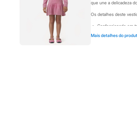
Shorts e Saias
que une a delicadeza do 
Vestidos
Masculino
Os detalhes deste vesti
Em alta
Dia dos Pais
Confeccionado em tric
Inverno
Modelagem com caime
Novidades
Mais detalhes do produ
Roupas
movimento e um visu
Bermudas
Gola redonda com re
Camisas
trás, facilitando na ho
Calças
Camisetas e Regatas
Mangas longas, perf
Casacos e Jaquetas
Jeans
Sugestões de Uso e Comb
Polos
diversas ocasiões, desd
Acessórios
um look clássico, combin
Bolsas e Mochilas
Chapéus e Bonés
uma meia-calça e uma bo
Cintos
Carteiras
A gente se encontra na
Óculos
Relógios
(Imagens ilustrativas ger
Calçados
o caimento do produto)
Botas
Chinelos