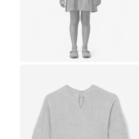
Casacos e Jaquetas
Jeans
Macacões
Saias
Shorts e Bermudas
Vestidos
Acessórios
Bolsas
Bonés e Chapéus
Bijoux
Cintos
Óculos
Relógios
Calçados
Botas
Chinelos
Rasteirinhas
Sandálias
Sapatilhas
Tênis
Marcas
City
Clock House
Mindset
Sawary