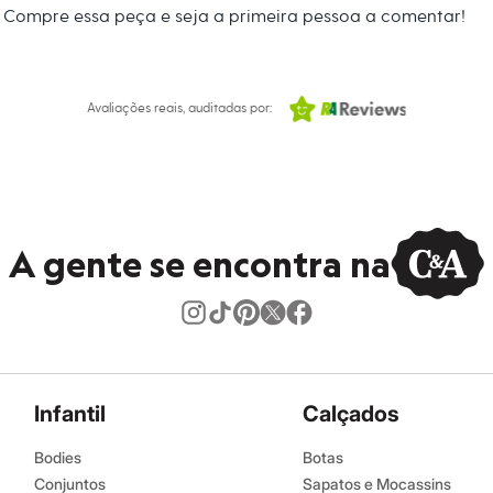
s:
Compre essa peça e seja a primeira pessoa a comentar!
poliéster
 longa
Avaliações reais, auditadas por:
Club
na
A gente se encontra na
Infantil
Calçados
Bodies
Botas
Conjuntos
Sapatos e Mocassins