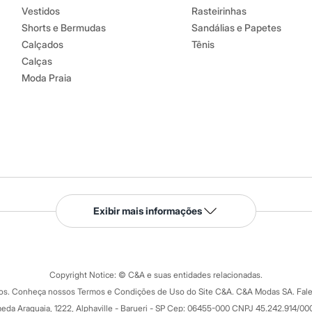
Vestidos
Rasteirinhas
Shorts e Bermudas
Sandálias e Papetes
Calçados
Tênis
Calças
Moda Praia
Serviços
Exibir mais informações
Tipos de serviços
o C&A
Clique e retire
Trocas e devoluções
ograma
Copyright Notice: © C&A e suas entidades relacionadas.
Formas de pagamento
dos. Conheça nossos Termos e Condições de Uso do Site C&A. C&A Modas SA. Fale
Todas as vantagens
ay
eda Araguaia, 1222, Alphaville - Barueri - SP Cep: 06455-000 CNPJ 45.242.914/00