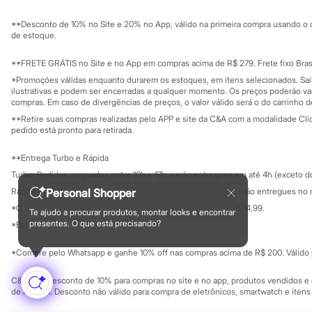
Sustentabilidade
Sandálias
Solicite seu ca
Mapa do site
Tênis
**Desconto de 10% no Site e 20% no App, válido na primeira compra usando o 
Governança
Diversão
Investidores
de estoque.
Marcas
Ouvidoria / Rel
Sala de imprensa
Baby Club
Educação fina
**FRETE GRÁTIS no Site e no App em compras acima de R$ 279. Frete fixo Brasi
Fifteen
Privacidade
Sustentabilida
*Promoções válidas enquanto durarem os estoques, em itens selecionados. Sa
Miss Fifteen
Configuração de cookies
ilustrativas e podem ser encerradas a qualquer momento. Os preços poderão var
Palomino
Minha privacidade
compras. Em caso de divergências de preços, o valor válido será o do carrinho 
Moda íntima
**Retire suas compras realizadas pelo APP e site da C&A com a modalidade Clique
Calcinhas
pedido está pronto para retirada.
Cuecas
Meias
**Entrega Turbo e Rápida
Pijamas
Moda praia
Turbo: Pedidos aprovados entre 10h e 17h, serão entregues em até 4h (exceto d
Biquínis e Maiôs
Personal Shopper
Rápida: Pedidos com os pagamentos aprovados até as 10h, serão entregues no 
Blusas de proteção
*O valor do frete para o turbo é R$ 24,99 e para a rápida é R$ 14,99.
Sungas
Te ajudo a procurar produtos, montar looks e encontrar
Formas de pagamento
Personagens
presentes. O que está precisando?
*Essa condição ainda não estará disponível em todas as lojas.
Bluey
Disney
*Compre pelo Whatsapp e ganhe 10% off nas compras acima de R$ 200. Válido p
Hello Kitty
Homem Aranha
C&A Pay: desconto de 10% para compras no site e no app, produtos vendidos e e
Minecraft
de R$ 400. Desconto não válido para compra de eletrônicos, smartwatch e iten
Naruto
Patrulha Canina