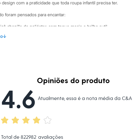
design com a praticidade que toda roupa infantil precisa ter.
do foram pensados para encantar:
ô chenille de poliéster, com toque macio e brilho sutil.
nto reto e recorte de babado na barra, que confere
to
↓
al adorável.
corte em formato de gota e fechamento por botão na parte de
ra de vestir.
eitas para proteger nos dias com temperaturas mais amenas.
inações Este vestido infantil é uma peça versátil para
Opiniões do produto
e um passeio no parque até uma festinha de aniversário. Para
4.6
e com sapatilhas e uma tiara. Nos dias mais frios, adicione
Atualmente, essa é a nota média da C&A
tinha para manter a pequena aquecida e estilosa.
 C&A! ❤
adas por inteligência artificial, com a finalidade de demonstrar
Total de
822982
avaliações