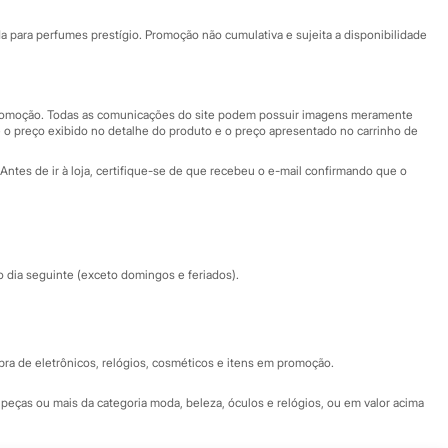
Ajuda
Fale conosco
ara perfumes prestígio. Promoção não cumulativa e sujeita a disponibilidade
Nossas lojas
Nossas lojas plus size
Central de ética
 promoção. Todas as comunicações do site podem possuir imagens meramente
 o preço exibido no detalhe do produto e o preço apresentado no carrinho de
Eventos
Antes de ir à loja, certifique-se de que recebeu o e-mail confirmando que o
Especial Dia dos Pais
dia seguinte (exceto domingos e feriados).
a de eletrônicos, relógios, cosméticos e itens em promoção.
peças ou mais da categoria moda, beleza, óculos e relógios, ou em valor acima