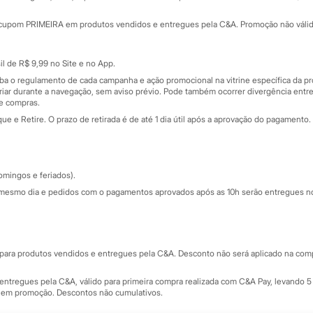
Minha C&A
rtão
Cupons de desconto
cupom PRIMEIRA em produtos vendidos e entregues pela C&A. Promoção não válida p
Cartão presente
atórios
Sobre o cartão presente
nceira
l de R$ 9,99 no Site e no App.
de
iba o regulamento de cada campanha e ação promocional na vitrine específica da
iar durante a navegação, sem aviso prévio. Pode também ocorrer divergência entre
de compras.
 e Retire. O prazo de retirada é de até 1 dia útil após a aprovação do pagamento. 
omingos e feriados).
mesmo dia e pedidos com o pagamentos aprovados após as 10h serão entregues no 
Segurança e qualidade
ara produtos vendidos e entregues pela C&A. Desconto não será aplicado na compr
ntregues pela C&A, válido para primeira compra realizada com C&A Pay, levando 5 
s em promoção. Descontos não cumulativos.