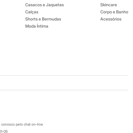
Casacos e Jaquetas
Skincare
Calças
Corpo e Banho
Shorts e Bermudas
Acessórios
Moda Íntima
Baixe o app
Google store
Apple store
Atendimento
 conosco pelo chat on-line
01-05