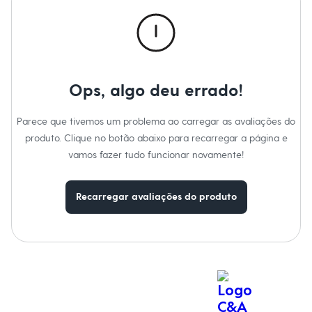
Calças
Casacos e Jaquetas
Jeans
Macacões
Saias
Shorts e Bermudas
Vestidos
Ops, algo deu errado!
Acessórios
Bolsas
Bonés e Chapéus
Parece que tivemos um problema ao carregar as avaliações do
Bijoux
produto. Clique no botão abaixo para recarregar a página e
Cintos
Óculos
vamos fazer tudo funcionar novamente!
Relógios
Calçados
Botas
Recarregar avaliações do produto
Chinelos
Rasteirinhas
Sandálias
Sapatilhas
Tênis
Marcas
City
Clock House
Mindset