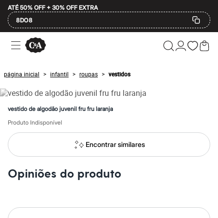
ATÉ 50% OFF + 30% OFF EXTRA
8DO8
Ofertas
Compre por Departamento
Feminino
Masculino
página inicial
infantil
roupas
vestidos
>
>
>
Infantil
Calçados
Mindse7
Plus Size
vestido de algodão juvenil fru fru laranja
Até 20% off
Até 40% off
Produto Indisponível
Até 60% off
A partir de 60% off
Encontrar similares
Feminino
Em alta
Inverno
Opiniões do produto
Alfaiataria
Novidades
Roupas
Blusas e Camisetas
Básicos