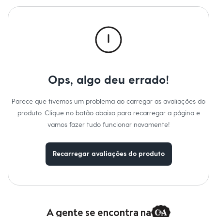
Calças
Casacos e Jaquetas
Jeans
Macacões
Saias
Shorts e Bermudas
Vestidos
Acessórios
Bolsas
Ops, algo deu errado!
Bonés e Chapéus
Bijoux
Cintos
Parece que tivemos um problema ao carregar as avaliações do
Óculos
produto. Clique no botão abaixo para recarregar a página e
Relógios
Calçados
vamos fazer tudo funcionar novamente!
Botas
Chinelos
Rasteirinhas
Recarregar avaliações do produto
Sandálias
Sapatilhas
Tênis
Marcas
City
Clock House
Mindset
A gente se encontra na