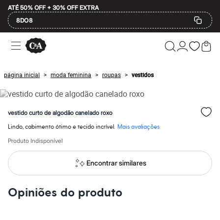
ATÉ 50% OFF + 30% OFF EXTRA
8DO8
Ofertas
Compre por Departamento
Feminino
Masculino
página inicial
moda feminina
roupas
vestidos
>
>
>
Infantil
Calçados
Mindse7
Plus Size
vestido curto de algodão canelado roxo
Até 20% off
Até 40% off
Lindo, cabimento ótimo e tecido incrível.
Mais avaliações
Até 60% off
A partir de 60% off
Produto Indisponível
Feminino
Em alta
Encontrar similares
Inverno
Alfaiataria
Novidades
Opiniões do produto
Roupas
Blusas e Camisetas
Básicos