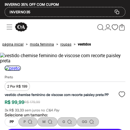
INVERNO 35% OFF COM CUPOM
INVERNO35
Ofertas
Compre por Departamento
Feminino
Masculino
página inicial
moda feminina
roupas
vestidos
>
>
>
Infantil
Calçados
Mindse7
Plus Size
Até 20% off
Até 40% off
Preto
Até 60% off
A partir de 60% off
2 Por R$ 199
Feminino
Em alta
vestido chemise feminino de viscose com recorte paisley preta PP
Inverno
R$ 99,99
R$ 179,99
Alfaiataria
Novidades
3
x
R$ 33,33
sem juros no
C&A Pay
Roupas
Selecione um
tamanho
:
Blusas e Camisetas
PP
P
M
G
GG
Básicos