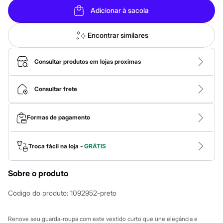
Calças
Casacos e Jaquetas
Adicionar à sacola
Jeans
Macacões
Encontrar similares
Saias
Shorts e Bermudas
Vestidos
Consultar produtos em lojas proximas
Acessórios
Bolsas
Bonés e Chapéus
Consultar frete
Bijoux
Cintos
Óculos
Relógios
Formas de pagamento
Calçados
Botas
Chinelos
Troca fácil na loja -
GRÁTIS
Rasteirinhas
Sandálias
Sapatilhas
Sobre o produto
Tênis
Marcas
Codigo do produto
:
1092952-preto
City
Clock House
Mindset
Renove seu guarda-roupa com este vestido curto que une elegância e