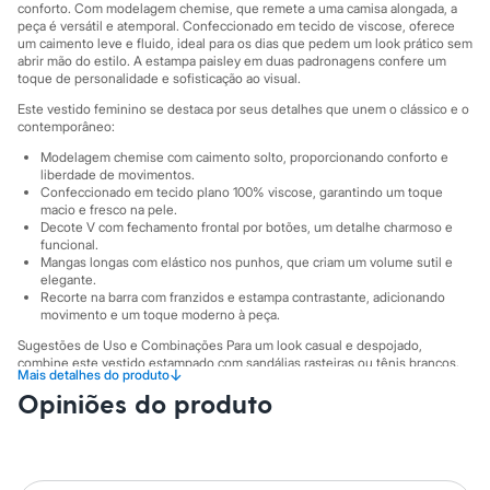
Sawary
conforto. Com modelagem chemise, que remete a uma camisa alongada, a
Yessica
peça é versátil e atemporal. Confeccionado em tecido de viscose, oferece
Moda esportiva
um caimento leve e fluido, ideal para os dias que pedem um look prático sem
abrir mão do estilo. A estampa paisley em duas padronagens confere um
Acessórios
toque de personalidade e sofisticação ao visual.
Blusas
Calçados
Este vestido feminino se destaca por seus detalhes que unem o clássico e o
Leggings
contemporâneo:
Shorts e Bermudas
Modelagem chemise com caimento solto, proporcionando conforto e
Tops
liberdade de movimentos.
Moda íntima
Confeccionado em tecido plano 100% viscose, garantindo um toque
Calcinhas
macio e fresco na pele.
Cintas e Modeladores
Decote V com fechamento frontal por botões, um detalhe charmoso e
Meias
funcional.
Pijamas
Mangas longas com elástico nos punhos, que criam um volume sutil e
Sutiãs e Tops
elegante.
Recorte na barra com franzidos e estampa contrastante, adicionando
Moda praia
movimento e um toque moderno à peça.
Biquínis
Maiôs
Sugestões de Uso e Combinações Para um look casual e despojado,
Saídas de praia
combine este vestido estampado com sandálias rasteiras ou tênis brancos.
↓
Mais detalhes do produto
Personagens
Se a ocasião pedir mais sofisticação, aposte em sandálias de salto e
Plus size
Opiniões do produto
acessórios dourados. Em dias mais amenos, uma jaqueta jeans ou um
cardigã são ótimas opções para complementar a produção com muito estilo.
Blusas e Camisetas
Calças
A gente se encontra na C&A! ❤
Casacos e Jaquetas
Jeans
A Modelo veste tamanho P.
Suas medidas são: