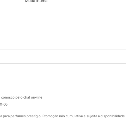
Moda Íntima
Baixe o app
Google store
Apple store
Atendimento
 conosco pelo chat on-line
01-05
Ajuda
Fale conosco
ara perfumes prestígio. Promoção não cumulativa e sujeita a disponibilidade
Nossas lojas
Nossas lojas plus size