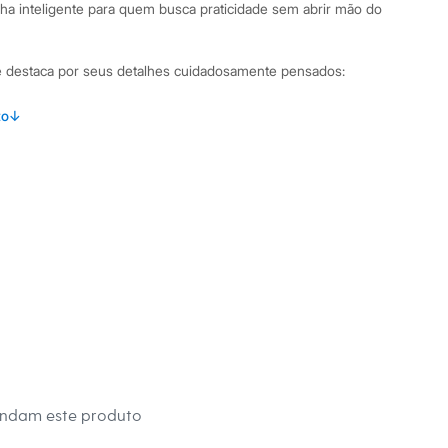
lha inteligente para quem busca praticidade sem abrir mão do
se destaca por seus detalhes cuidadosamente pensados:
e comprimento curto, um clássico atemporal e versátil.
to
↓
hamento frontal por botões, inspirada na camisaria tradicional.
punhos abotoados, conferindo um acabamento elegante.
cido plano de viscose com poliamida, que garante toque
e.
ino para definir a silhueta e adicionar um charme extra.
binações Para um visual profissional, combine-o com
 como mocassins ou sapatilhas, e acessórios discretos. Se a
scontraído para o fim de semana, aposte em tênis brancos ou
ersatilidade do vestido chemise permite que você crie
rmal ao casual com facilidade.
 C&A! ❤
endam este produto