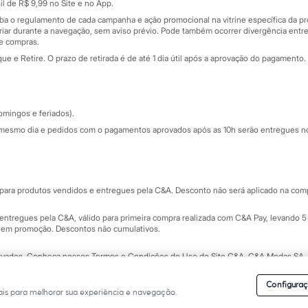
nceira
l de R$ 9,99 no Site e no App.
de
iba o regulamento de cada campanha e ação promocional na vitrine específica da
iar durante a navegação, sem aviso prévio. Pode também ocorrer divergência entre
de compras.
 e Retire. O prazo de retirada é de até 1 dia útil após a aprovação do pagamento. 
omingos e feriados).
mesmo dia e pedidos com o pagamentos aprovados após as 10h serão entregues no 
Segurança e qualidade
ara produtos vendidos e entregues pela C&A. Desconto não será aplicado na compr
ntregues pela C&A, válido para primeira compra realizada com C&A Pay, levando 5 
s em promoção. Descontos não cumulativos.
rvados.
Conheça nossos Termos e Condições de Uso do Site C&A
. C&A Modas SA.
Configuraç
is para melhorar sua experiência e navegação.