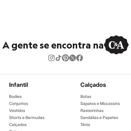
amanho P.
Suas medidas são:
 Busto: 84cm / Cintura: 67cm / Quadril: 92cm.
s:
A gente se encontra na
iscose, 15% poliamida
 longa
ino
Infantil
Calçados
Bodies
Botas
Conjuntos
Sapatos e Mocassins
Vestidos
Rasteirinhas
Shorts e Bermudas
Sandálias e Papetes
Calçados
Tênis