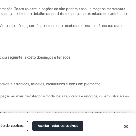
Central de ética
 promoção. Todas as comunicações do site podem possuir imagens meramente
 o preço exibido no detalhe do produto e o preço apresentado no carrinho de
Eventos
Antes de ir à loja, certifique-se de que recebeu o e-mail confirmando que o
Especial Dia dos Pais
dia seguinte (exceto domingos e feriados).
a de eletrônicos, relógios, cosméticos e itens em promoção.
peças ou mais da categoria moda, beleza, óculos e relógios, ou em valor acima
 Fale conosco pelo
chat on-line
- Alameda Araguaia, 1222, Alphaville - Barueri -
ão de cookies
Aceitar todos os cookies