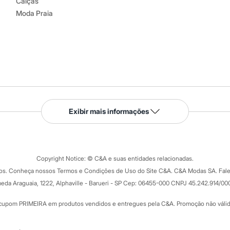
Calças
Moda Praia
Serviços
Exibir mais informações
Tipos de serviços
o C&A
Clique e retire
Trocas e devoluções
ograma
Copyright Notice: © C&A e suas entidades relacionadas.
Formas de pagamento
dos. Conheça nossos Termos e Condições de Uso do Site C&A. C&A Modas SA. Fale
Todas as vantagens
ay
eda Araguaia, 1222, Alphaville - Barueri - SP Cep: 06455-000 CNPJ 45.242.914/00
Minha C&A
rtão
Cupons de desconto
cupom PRIMEIRA em produtos vendidos e entregues pela C&A. Promoção não válida p
Cartão presente
atórios
Sobre o cartão presente