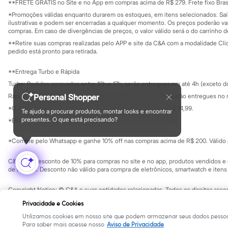
Educação fina
**FRETE GRÁTIS no Site e no App em compras acima de R$ 279. Frete fixo Brasi
Sandálias
Privacidade
Sustentabilida
*Promoções válidas enquanto durarem os estoques, em itens selecionados. Sa
Tênis
Configuração de cookies
ilustrativas e podem ser encerradas a qualquer momento. Os preços poderão var
Diversão
Minha privacidade
compras. Em caso de divergências de preços, o valor válido será o do carrinho 
Marcas
Baby Club
**Retire suas compras realizadas pelo APP e site da C&A com a modalidade Clique
pedido está pronto para retirada.
Fifteen
Miss Fifteen
Palomino
**Entrega Turbo e Rápida
Moda íntima
Turbo: Pedidos aprovados entre 10h e 17h, serão entregues em até 4h (exceto d
Calcinhas
Personal Shopper
Rápida: Pedidos com os pagamentos aprovados até as 10h, serão entregues no 
Cuecas
Meias
*O valor do frete para o turbo é R$ 24,99 e para a rápida é R$ 14,99.
Te ajudo a procurar produtos, montar looks e encontrar
Formas de pagamento
Pijamas
presentes. O que está precisando?
*Essa condição ainda não estará disponível em todas as lojas.
Moda praia
Biquínis e Maiôs
*Compre pelo Whatsapp e ganhe 10% off nas compras acima de R$ 200. Válido p
Blusas de proteção
Sungas
C&A Pay: desconto de 10% para compras no site e no app, produtos vendidos e e
Personagens
de R$ 400. Desconto não válido para compra de eletrônicos, smartwatch e iten
Bluey
Disney
Hello Kitty
Copyright Notice: © C&A e suas entidades relacionadas. Todos os direitos rese
SP Cep: 06455-000 CNPJ 45.242.914/0001-05
Homem Aranha
Privacidade e Cookies
Minecraft
Utilizamos cookies em nosso site que podem armazenar seus dados pessoa
Naruto
Para saber mais acesse nosso
Aviso de Privacidade
Patrulha Canina