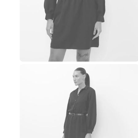
Casacos e Jaquetas
Jeans
Macacões
Saias
Shorts e Bermudas
Vestidos
Acessórios
Bolsas
Bonés e Chapéus
Bijoux
Cintos
Óculos
Relógios
Calçados
Botas
Chinelos
Rasteirinhas
Sandálias
Sapatilhas
Tênis
Marcas
City
Clock House
Mindset
Sawary