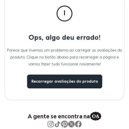
Calças
Casacos e Jaquetas
Jeans
Macacões
Saias
Shorts e Bermudas
Vestidos
Ops, algo deu errado!
Acessórios
Bolsas
Bonés e Chapéus
Parece que tivemos um problema ao carregar as avaliações do
Bijoux
produto. Clique no botão abaixo para recarregar a página e
Cintos
Óculos
vamos fazer tudo funcionar novamente!
Relógios
Calçados
Botas
Recarregar avaliações do produto
Chinelos
Rasteirinhas
Sandálias
Sapatilhas
Tênis
Marcas
City
A gente se encontra na
Clock House
Mindset