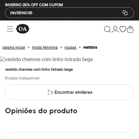
INVERNO 35% OFF COM CUPOM
INVERNO35
Ofertas
Compre por Departamento
Feminino
Masculino
página inicial
moda feminina
roupas
vestidos
>
>
>
Infantil
Calçados
Mindse7
Plus Size
vestido chemise com linho listrado bege
Até 20% off
Até 40% off
Produto Indisponível
Até 60% off
A partir de 60% off
Encontrar similares
Feminino
Em alta
Inverno
Opiniões do produto
Alfaiataria
Novidades
Roupas
Blusas e Camisetas
Básicos