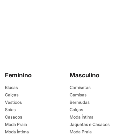
Shorts e Saias
Vestidos
Masculino
Em alta
Dia dos Pais
Inverno
Novidades
Roupas
Bermudas
Camisas
Calças
Camisetas e Regatas
Casacos e Jaquetas
Feminino
Jeans
Masculino
Polos
Acessórios
Blusas
Camisetas
Bolsas e Mochilas
Calças
Camisas
Chapéus e Bonés
Cintos
Vestidos
Bermudas
Carteiras
Saias
Calças
Óculos
Casacos
Moda Íntima
Relógios
Calçados
Moda Praia
Jaquetas e Casacos
Botas
Moda Íntima
Moda Praia
Chinelos