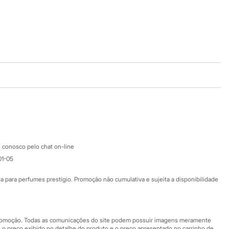
Baixe o app
Google store
Apple store
Atendimento
 conosco pelo chat on-line
01-05
Ajuda
Fale conosco
ara perfumes prestígio. Promoção não cumulativa e sujeita a disponibilidade
Nossas lojas
Nossas lojas plus size
Central de ética
 promoção. Todas as comunicações do site podem possuir imagens meramente
 o preço exibido no detalhe do produto e o preço apresentado no carrinho de