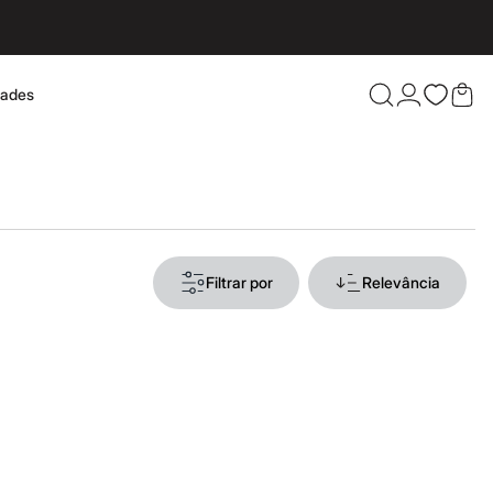
dades
Confira 
Filtrar por
Relevância