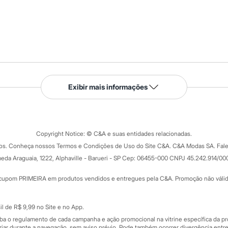
Serviços
Exibir mais informações
Tipos de serviços
o C&A
Clique e retire
Trocas e devoluções
ograma
Copyright Notice: © C&A e suas entidades relacionadas.
Formas de pagamento
dos. Conheça nossos Termos e Condições de Uso do Site C&A. C&A Modas SA. Fale
Todas as vantagens
ay
eda Araguaia, 1222, Alphaville - Barueri - SP Cep: 06455-000 CNPJ 45.242.914/00
Minha C&A
rtão
Cupons de desconto
cupom PRIMEIRA em produtos vendidos e entregues pela C&A. Promoção não válida p
Cartão presente
atórios
Sobre o cartão presente
nceira
l de R$ 9,99 no Site e no App.
de
iba o regulamento de cada campanha e ação promocional na vitrine específica da
iar durante a navegação, sem aviso prévio. Pode também ocorrer divergência entre