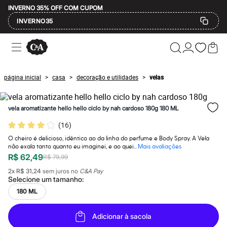
INVERNO 35% OFF COM CUPOM
INVERNO35
Ofertas
Compre por Departamento
Feminino
Masculino
página inicial
casa
decoração e utilidades
velas
>
>
>
Infantil
Calçados
Mindse7
vela aromatizante hello hello ciclo by nah cardoso 180g 180 ML
Plus Size
Até 20% off
(
16
)
Até 40% off
Até 60% off
O cheiro é delicioso, idêntico ao da linha do perfume e Body Spray. A Vela
A partir de 60% off
não exala tanto quanto eu imaginei, e ao quei...
Mais avaliações
Feminino
R$ 62,49
R$ 79,99
Em alta
2
x
R$ 31,24
sem juros no
C&A Pay
Inverno
Selecione um
tamanho
:
Alfaiataria
Novidades
180 ML
Roupas
Blusas e Camisetas
Adicionar à sacola
Básicos