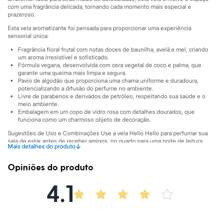
Sawary
com uma fragrância delicada, tornando cada momento mais especial e
Yessica
prazeroso.
Moda esportiva
Acessórios
Esta vela aromatizante foi pensada para proporcionar uma experiência
sensorial única:
Blusas
Calçados
Fragrância floral frutal com notas doces de baunilha, avelã e mel, criando
Leggings
um aroma irresistível e sofisticado.
Shorts e Bermudas
Fórmula vegana, desenvolvida com cera vegetal de coco e palma, que
Tops
garante uma queima mais limpa e segura.
Moda íntima
Pavio de algodão que proporciona uma chama uniforme e duradoura,
potencializando a difusão do perfume no ambiente.
Calcinhas
Livre de parabenos e derivados de petróleo, respeitando sua saúde e o
Cintas e Modeladores
meio ambiente.
Meias
Embalagem em um copo de vidro rosa com detalhes dourados, que
Pijamas
funciona como um charmoso objeto de decoração.
Sutiãs e Tops
Moda praia
Sugestões de Uso e Combinações Use a vela Hello Hello para perfumar sua
sala de estar antes de receber amigos, no quarto para uma noite de leitura
Biquínis
↓
Mais detalhes do produto
relaxante ou no banheiro durante um banho de imersão. Ela é o
Maiôs
complemento perfeito para momentos de meditação ou para simplesmente
Saídas de praia
deixar o seu cantinho preferido mais aconchegante e com um perfume
Opiniões do produto
Personagens
agradável. Seu design moderno e delicado combina facilmente com diversos
Plus size
estilos de decoração.
4.1
Blusas e Camisetas
A gente se encontra na C&A! ❤
Calças
Casacos e Jaquetas
Jeans