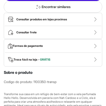
Calças
Casacos e Jaquetas
Encontrar similares
Jeans
Macacões
Saias
Consultar produtos em lojas proximas
Shorts e Bermudas
Vestidos
Acessórios
Consultar frete
Bolsas
Bonés e Chapéus
Bijoux
Formas de pagamento
Cintos
Óculos
Relógios
Troca fácil na loja -
GRÁTIS
Calçados
Botas
Chinelos
Sobre o produto
Rasteirinhas
Sandálias
Sapatilhas
Codigo do produto
:
1100350-transp
Tênis
Marcas
City
Transforme sua casa em um refúgio de bem-estar com a vela perfumada
Hello Hello. Desenvolvida em parceria com Nah Cardoso e a Ciclo, ela é
Clock House
perfeita para criar uma atmosfera acolhedora e relaxante em qualquer
Mindset
ambiente. Ideal para seus rituais de autocuidado, esta vela envolve o espaço