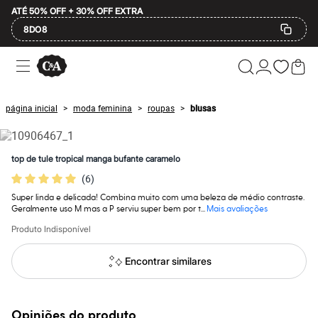
ATÉ 50% OFF + 30% OFF EXTRA
8DO8
Ofertas
Compre por Departamento
Feminino
Masculino
página inicial
moda feminina
roupas
blusas
>
>
>
Infantil
Calçados
Mindse7
Plus Size
top de tule tropical manga bufante caramelo
Até 20% off
(
6
)
Até 40% off
Até 60% off
Super linda e delicada! Combina muito com uma beleza de médio contraste.
A partir de 60% off
Geralmente uso M mas a P serviu super bem por t...
Mais avaliações
Feminino
Em alta
Produto Indisponível
Inverno
Alfaiataria
Encontrar similares
Novidades
Roupas
Blusas e Camisetas
Básicos
Opiniões do produto