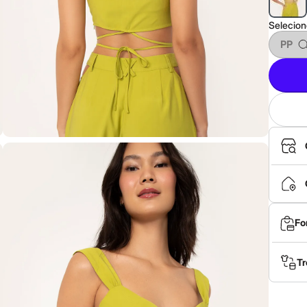
Selecio
PP
Fo
Tr