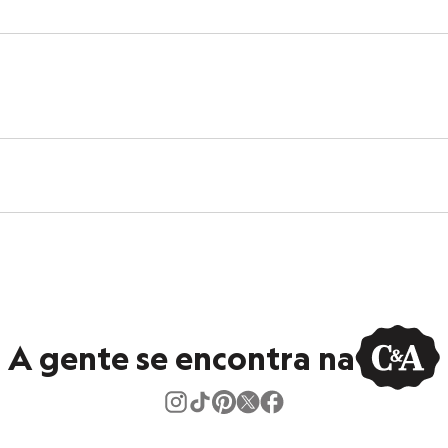
iscose, 8% poliéster
 House
ino
A gente se encontra na