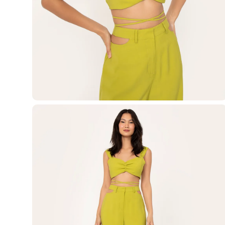
Blusas e Camisetas
Básicos
Calças
Casacos e Jaquetas
Jeans
Macacões
Saias
Shorts e Bermudas
Vestidos
Acessórios
Bolsas
Bonés e Chapéus
Bijoux
Cintos
Óculos
Relógios
Calçados
Botas
Chinelos
Rasteirinhas
Sandálias
Sapatilhas
Tênis
Marcas
City