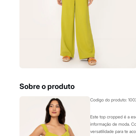
Clock House
Mindset
Sawary
Yessica
Moda esportiva
Acessórios
Blusas
Calçados
Leggings
Shorts e Bermudas
Tops
Moda íntima
Calcinhas
Cintas e Modeladores
Meias
Pijamas
Sobre o produto
Sutiãs e Tops
Moda praia
Biquínis
Codigo do produto
:
100
Maiôs
Saídas de praia
Personagens
Este top cropped é a es
Plus size
informação de moda. Co
Blusas e Camisetas
versatilidade para te a
Calças