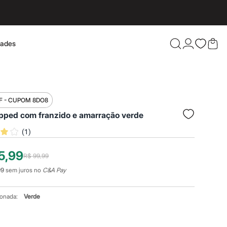
dades
Confira 
F - CUPOM 8DO8
opped com franzido e amarração verde
(
1
)
5,99
R$ 99,99
99
sem juros no
C&A Pay
ionada:
Verde