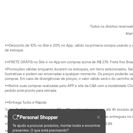
Sobre a C&A
Cartão C&A
Chinelos
Sobre o cartã
Fornecedores
Pantufas
Rasteirinhas
Termos e condições
C&A&VC
Conheça o pr
Sandálias
Política de privacidade
Tênis
Todos os direitos reserva
Trabalhe conosco
C&A Pay
Diversão
Sobre o C&A P
Alam
Marcas
Sustentabilidade
Solicite seu ca
Baby Club
Mapa do site
**Desconto de 10% no Site e 20% no App, válido na primeira compra usando o 
Fifteen
Governança
Investidores
de estoque.
Miss Fifteen
Ouvidoria / Rel
Palomino
Sala de imprensa
Educação fina
**FRETE GRÁTIS no Site e no App em compras acima de R$ 279. Frete fixo Brasi
Moda íntima
Privacidade
Calcinhas
Sustentabilida
*Promoções válidas enquanto durarem os estoques, em itens selecionados. Sa
Configuração de cookies
Cuecas
ilustrativas e podem ser encerradas a qualquer momento. Os preços poderão var
Meias
Minha privacidade
compras. Em caso de divergências de preços, o valor válido será o do carrinho 
Pijamas
**Retire suas compras realizadas pelo APP e site da C&A com a modalidade Clique
Moda praia
pedido está pronto para retirada.
Biquínis e Maiôs
Blusas de proteção
**Entrega Turbo e Rápida
Sungas
Turbo: Pedidos aprovados entre 10h e 17h, serão entregues em até 4h (exceto d
Personagens
Bluey
Personal Shopper
Rápida: Pedidos com os pagamentos aprovados até as 10h, serão entregues no 
Disney
*O valor do frete para o turbo é R$ 24,99 e para a rápida é R$ 14,99.
Te ajudo a procurar produtos, montar looks e encontrar
Hello Kitty
Formas de pagamento
presentes. O que está precisando?
*Essa condição ainda não estará disponível em todas as lojas.
Homem Aranha