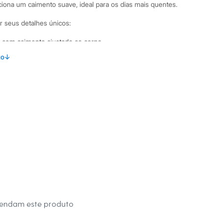
ona um caimento suave, ideal para os dias mais quentes.
r seus detalhes únicos:
com caimento ajustado ao corpo.
lhe franzido no busto, que realça a região do colo.
to
↓
 garantindo conforto e sustentação durante o uso.
as para amarração na cintura, adicionando um toque moderno e
or zíper invisível para um acabamento discreto e elegante.
binações Para um visual casual e estiloso, combine o top
 de cintura alta, shorts ou saias. Se a ideia é um look mais
ças de alfaiataria ou modelos wide leg, e finalize com um
camisa aberta. É a peça perfeita para um passeio, um happy
um evento noturno.
 C&A! ❤
s:
mendam este produto