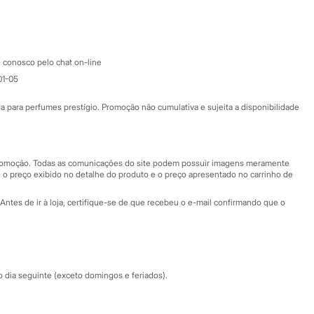
Google store
Apple store
Atendimento
 conosco pelo chat on-line
01-05
Ajuda
Fale conosco
ara perfumes prestígio. Promoção não cumulativa e sujeita a disponibilidade
Nossas lojas
Nossas lojas plus size
Central de ética
 promoção. Todas as comunicações do site podem possuir imagens meramente
 o preço exibido no detalhe do produto e o preço apresentado no carrinho de
Eventos
Antes de ir à loja, certifique-se de que recebeu o e-mail confirmando que o
Especial Dia dos Pais
dia seguinte (exceto domingos e feriados).