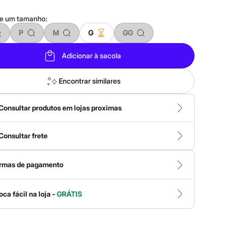
ne um
tamanho
:
P
M
G
GG
Adicionar à sacola
Encontrar similares
Consultar produtos em lojas proximas
Consultar frete
rmas de pagamento
oca fácil na loja -
GRÁTIS