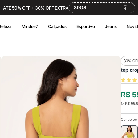
8DO8
ATÉ 50% OFF + 30% OFF EXTRA
Beleza
Mindse7
Calçados
Esportivo
Jeans
Novi
30% OF
top cr
R$ 5
1
x
R$ 55,
Cor selec