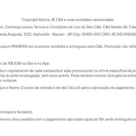
Tipos de serviços
o C&A
Clique e retire
Trocas e devoluções
ograma
Copyright Notice: © C&A e suas entidades relacionadas.
Formas de pagamento
dos. Conheça nossos Termos e Condições de Uso do Site C&A. C&A Modas SA. Fale
Todas as vantagens
ay
eda Araguaia, 1222, Alphaville - Barueri - SP Cep: 06455-000 CNPJ 45.242.914/00
Minha C&A
rtão
Cupons de desconto
cupom PRIMEIRA em produtos vendidos e entregues pela C&A. Promoção não válida p
Cartão presente
atórios
Sobre o cartão presente
nceira
l de R$ 9,99 no Site e no App.
de
iba o regulamento de cada campanha e ação promocional na vitrine específica da
iar durante a navegação, sem aviso prévio. Pode também ocorrer divergência entre
de compras.
 e Retire. O prazo de retirada é de até 1 dia útil após a aprovação do pagamento. 
omingos e feriados).
mesmo dia e pedidos com o pagamentos aprovados após as 10h serão entregues no 
Segurança e qualidade