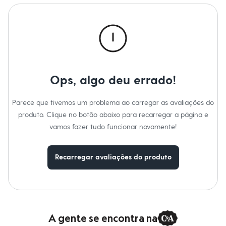
Roupas
Blusas e Camisetas
Básicos
Calças
Casacos e Jaquetas
Jeans
Macacões
Saias
Shorts e Bermudas
Ops, algo deu errado!
Vestidos
Acessórios
Bolsas
Parece que tivemos um problema ao carregar as avaliações do
Bonés e Chapéus
produto. Clique no botão abaixo para recarregar a página e
Bijoux
vamos fazer tudo funcionar novamente!
Cintos
Óculos
Relógios
Calçados
Recarregar avaliações do produto
Botas
Chinelos
Rasteirinhas
Sandálias
Sapatilhas
Tênis
A gente se encontra na
Marcas