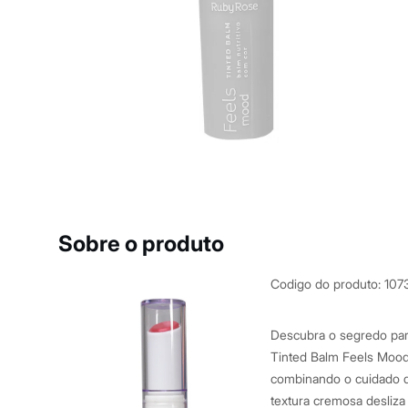
Casacos e Jaquetas
Jeans
Macacões
Saias
Shorts e Bermudas
Vestidos
Acessórios
Bolsas
Bonés e Chapéus
Bijoux
Cintos
Óculos
Relógios
Calçados
Botas
Sobre o produto
Chinelos
Rasteirinhas
Sandálias
Codigo do produto
:
107
Sapatilhas
Tênis
Marcas
Descubra o segredo par
City
Tinted Balm Feels Mood 
Clock House
combinando o cuidado d
Mindset
Sawary
textura cremosa desliza