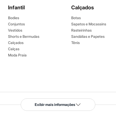
Infantil
Calçados
Bodies
Botas
Conjuntos
Sapatos e Mocassins
Vestidos
Rasteirinhas
Shorts e Bermudas
Sandálias e Papetes
Calçados
Tênis
Calças
Moda Praia
Serviços
Exibir mais informações
Tipos de serviços
o C&A