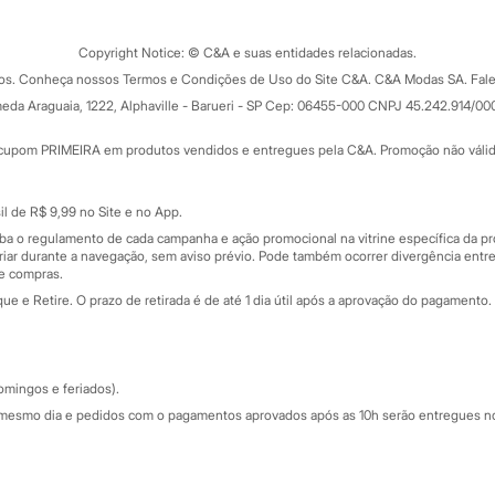
Clique e retire
Trocas e devoluções
ograma
Copyright Notice: © C&A e suas entidades relacionadas.
Formas de pagamento
dos. Conheça nossos Termos e Condições de Uso do Site C&A. C&A Modas SA. Fale
Todas as vantagens
ay
eda Araguaia, 1222, Alphaville - Barueri - SP Cep: 06455-000 CNPJ 45.242.914/00
Minha C&A
rtão
Cupons de desconto
cupom PRIMEIRA em produtos vendidos e entregues pela C&A. Promoção não válida p
Cartão presente
atórios
Sobre o cartão presente
nceira
l de R$ 9,99 no Site e no App.
de
iba o regulamento de cada campanha e ação promocional na vitrine específica da
iar durante a navegação, sem aviso prévio. Pode também ocorrer divergência entre
de compras.
 e Retire. O prazo de retirada é de até 1 dia útil após a aprovação do pagamento. 
omingos e feriados).
mesmo dia e pedidos com o pagamentos aprovados após as 10h serão entregues no 
Segurança e qualidade