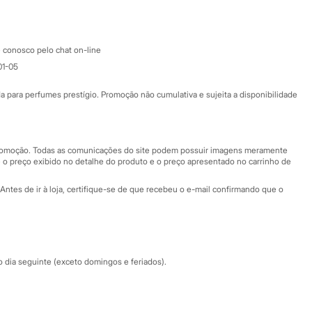
Apple store
Atendimento
 conosco pelo chat on-line
01-05
Ajuda
Fale conosco
ara perfumes prestígio. Promoção não cumulativa e sujeita a disponibilidade
Nossas lojas
Nossas lojas plus size
Central de ética
 promoção. Todas as comunicações do site podem possuir imagens meramente
 o preço exibido no detalhe do produto e o preço apresentado no carrinho de
Eventos
Antes de ir à loja, certifique-se de que recebeu o e-mail confirmando que o
Especial Dia dos Pais
dia seguinte (exceto domingos e feriados).