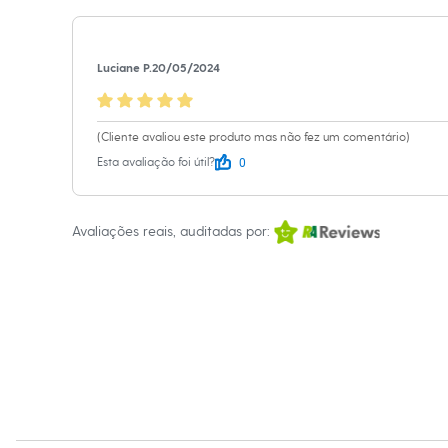
Shorts e Saias
Marcas
:
Ruby 
Vestidos
Masculino
Em alta
Luciane P.
20/05/2024
Dia dos Pais
Inverno
Novidades
Roupas
(Cliente avaliou este produto mas não fez um comentário)
Bermudas
0
Esta avaliação foi útil?
Camisas
Calças
Camisetas e Regatas
Casacos e Jaquetas
Avaliações reais, auditadas por:
Jeans
Polos
Acessórios
Bolsas e Mochilas
Chapéus e Bonés
Cintos
Carteiras
Óculos
Relógios
Calçados
Botas
Chinelos