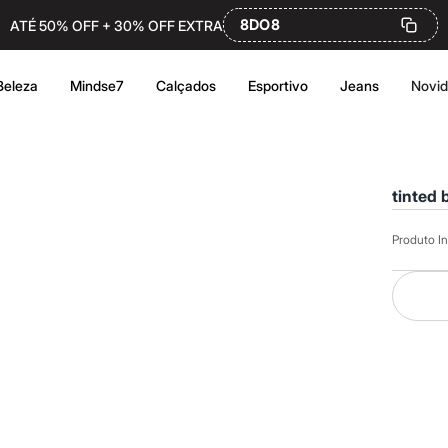
8DO8
ATÉ 50% OFF + 30% OFF EXTRA
Beleza
Mindse7
Calçados
Esportivo
Jeans
Novi
tinted 
Produto In