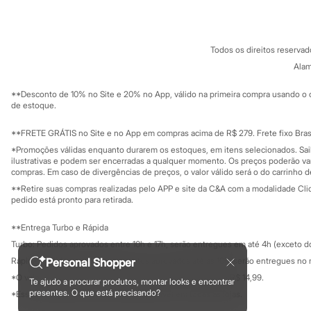
Fornecedores
Infantil
Em alta
Termos e condições
C&A&VC
Arrumadinho para os meninos
Conheça o pr
Política de privacidade
Romântico para as meninas
Todos os direitos reserva
Trabalhe conosco
C&A Pay
Inverno
Sobre o C&A P
Alam
Novidades
Sustentabilidade
Roupas menina
Solicite seu ca
Mapa do site
**Desconto de 10% no Site e 20% no App, válido na primeira compra usando o 
0 a 24 meses
Governança
Investidores
de estoque.
1 a 5 anos
Ouvidoria / Rel
4 a 12 anos
Sala de imprensa
10 a 16 anos
Educação fina
**FRETE GRÁTIS no Site e no App em compras acima de R$ 279. Frete fixo Brasi
Privacidade
Roupas menino
Sustentabilida
*Promoções válidas enquanto durarem os estoques, em itens selecionados. Sa
Configuração de cookies
0 a 24 meses
ilustrativas e podem ser encerradas a qualquer momento. Os preços poderão var
1 a 5 anos
Minha privacidade
compras. Em caso de divergências de preços, o valor válido será o do carrinho 
4 a 12 anos
**Retire suas compras realizadas pelo APP e site da C&A com a modalidade Clique
10 a 16 anos
pedido está pronto para retirada.
Acessórios
Recém-nascido
**Entrega Turbo e Rápida
Bolsas e Mochilas
Turbo: Pedidos aprovados entre 10h e 17h, serão entregues em até 4h (exceto d
Chapéus
Calçados
Rápida: Pedidos com os pagamentos aprovados até as 10h, serão entregues no 
Personal Shopper
Botas
*O valor do frete para o turbo é R$ 24,99 e para a rápida é R$ 14,99.
Te ajudo a procurar produtos, montar looks e encontrar
Chinelos
Formas de pagamento
presentes. O que está precisando?
*Essa condição ainda não estará disponível em todas as lojas.
Pantufas
Rasteirinhas