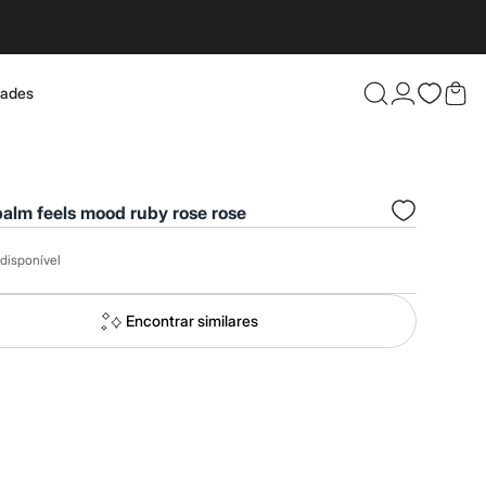
dades
Confira 
balm feels mood ruby rose rose
disponível
Encontrar similares