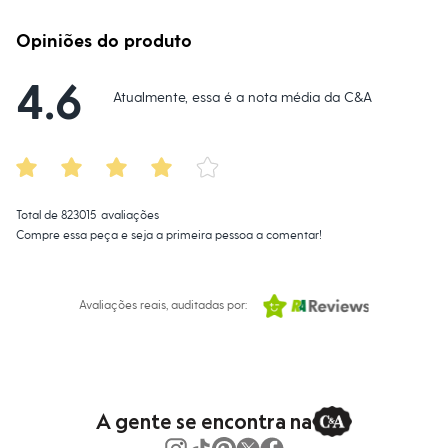
Calças
Casacos e Jaquetas
Jeans
Opiniões do produto
Macacões
Saias
4.6
Shorts e Bermudas
Atualmente, essa é a nota média da C&A
Vestidos
Acessórios
Bolsas
Bonés e Chapéus
Bijoux
Cintos
Total de
823015
avaliações
Óculos
Relógios
Compre essa peça e seja a primeira pessoa a comentar!
Calçados
Botas
Chinelos
Avaliações reais, auditadas por:
Rasteirinhas
Sandálias
Sapatilhas
Tênis
Marcas
City
Clock House
A gente se encontra na
Mindset