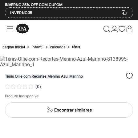
INVERNO 35% OFF COM CUPOM
INVERNO35
Ofertas
Compre por Departamento
Feminino
Masculino
página inicial
infantil
calçados
tênis
>
>
>
Infantil
Calçados
Mindse7
Plus Size
Até 20% off
Tênis Ollie com Recortes Menino Azul Marinho
Até 40% off
Até 60% off
(
0
)
A partir de 60% off
Feminino
Produto Indisponível
Em alta
Inverno
Encontrar similares
Alfaiataria
Novidades
Roupas
Blusas e Camisetas
Básicos