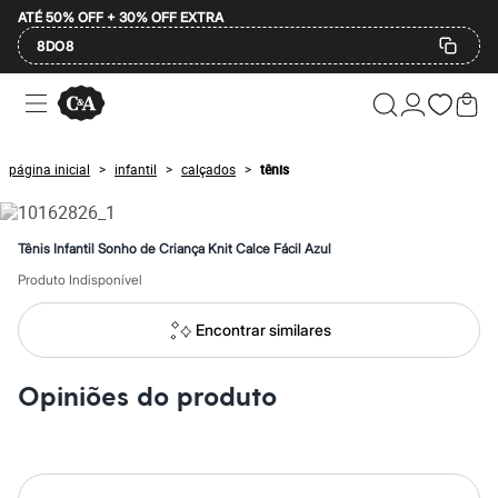
ATÉ 50% OFF + 30% OFF EXTRA
8DO8
Ofertas
Compre por Departamento
Feminino
Masculino
página inicial
infantil
calçados
tênis
>
>
>
Infantil
Calçados
Mindse7
Plus Size
Tênis Infantil Sonho de Criança Knit Calce Fácil Azul
Até 20% off
Até 40% off
Produto Indisponível
Até 60% off
A partir de 60% off
Encontrar similares
Feminino
Em alta
Inverno
Opiniões do produto
Alfaiataria
Novidades
Roupas
Blusas e Camisetas
Básicos