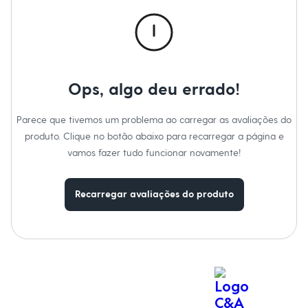
Calças
Casacos e Jaquetas
Jeans
Macacões
Saias
Shorts e Bermudas
Vestidos
Ops, algo deu errado!
Acessórios
Bolsas
Bonés e Chapéus
Parece que tivemos um problema ao carregar as avaliações do
Bijoux
produto. Clique no botão abaixo para recarregar a página e
Cintos
Óculos
vamos fazer tudo funcionar novamente!
Relógios
Calçados
Botas
Recarregar avaliações do produto
Chinelos
Rasteirinhas
Sandálias
Sapatilhas
Tênis
Marcas
City
Clock House
Mindset