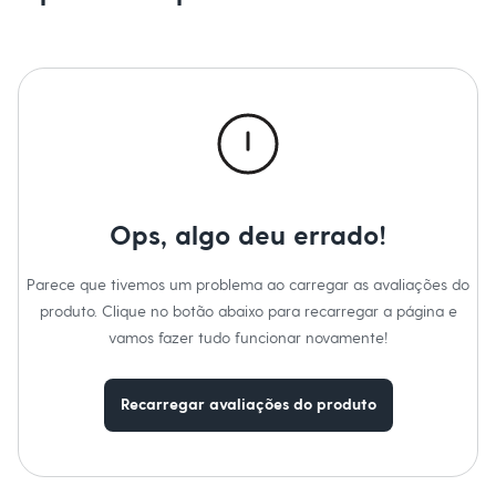
Sawary
Yessica
Moda esportiva
Acessórios
Blusas
Calçados
Leggings
Shorts e Bermudas
Tops
Moda íntima
Calcinhas
Cintas e Modeladores
Ops, algo deu errado!
Meias
Pijamas
Sutiãs e Tops
Parece que tivemos um problema ao carregar as avaliações do
Moda praia
produto. Clique no botão abaixo para recarregar a página e
Biquínis
vamos fazer tudo funcionar novamente!
Maiôs
Saídas de praia
Personagens
Plus size
Recarregar avaliações do produto
Blusas e Camisetas
Calças
Casacos e Jaquetas
Jeans