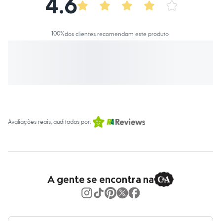
4.6
Calças
Casacos e Jaquetas
Jeans
Macacões
100
%
dos clientes recomendam este produto
Saias
Shorts e Bermudas
Vestidos
Acessórios
Bolsas
Bonés e Chapéus
Bijoux
Cintos
Óculos
Relógios
Avaliações reais, auditadas por:
Calçados
Botas
Chinelos
Rasteirinhas
Sandálias
Sapatilhas
A gente se encontra na
Tênis
Marcas
City
Clock House
Mindset