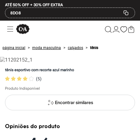
ATÉ 50% OFF + 30% OFF EXTRA
8DO8
Ofertas
Compre por Departamento
Feminino
Masculino
página inicial
moda masculina
calçados
tênis
>
>
>
Infantil
Calçados
Mindse7
Plus Size
tênis esportivo com recorte azul marinho
Até 20% off
(
5
)
Até 40% off
Até 60% off
Produto Indisponível
A partir de 60% off
Feminino
Em alta
Encontrar similares
Inverno
Alfaiataria
Novidades
Roupas
Opiniões do produto
Blusas e Camisetas
Básicos