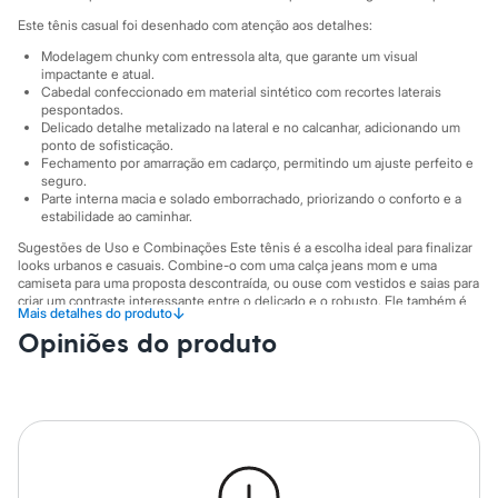
Sawary
Yessica
Este tênis casual foi desenhado com atenção aos detalhes:
Moda esportiva
Modelagem chunky com entressola alta, que garante um visual
Acessórios
impactante e atual.
Blusas
Cabedal confeccionado em material sintético com recortes laterais
Calçados
pespontados.
Leggings
Delicado detalhe metalizado na lateral e no calcanhar, adicionando um
Shorts e Bermudas
ponto de sofisticação.
Tops
Fechamento por amarração em cadarço, permitindo um ajuste perfeito e
seguro.
Moda íntima
Parte interna macia e solado emborrachado, priorizando o conforto e a
Calcinhas
estabilidade ao caminhar.
Cintas e Modeladores
Meias
Sugestões de Uso e Combinações Este tênis é a escolha ideal para finalizar
Pijamas
looks urbanos e casuais. Combine-o com uma calça jeans mom e uma
Sutiãs e Tops
camiseta para uma proposta descontraída, ou ouse com vestidos e saias para
criar um contraste interessante entre o delicado e o robusto. Ele também é
Moda praia
↓
Mais detalhes do produto
perfeito para acompanhar shorts de alfaiataria, trazendo um ar
Biquínis
Opiniões do produto
contemporâneo e confortável para os dias mais quentes.
Maiôs
Saídas de praia
A gente se encontra na C&A! ❤
Personagens
Informacoes gerais:
Plus size
Blusas e Camisetas
Material
:
Sintético
Calças
Cor
:
Off white
Casacos e Jaquetas
Tipo de produto
:
Chunky
Marcas
:
Oneself
Jeans