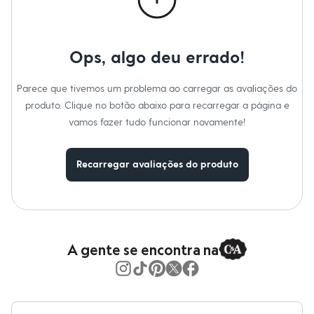
Gênero
:
Feminino
Moda esportiva
Shorts e Saias
Vestidos
Masculino
Ops, algo deu errado!
Em alta
Dia dos Pais
Inverno
Parece que tivemos um problema ao carregar as avaliações do
Novidades
Roupas
produto. Clique no botão abaixo para recarregar a página e
Bermudas
vamos fazer tudo funcionar novamente!
Camisas
Calças
Camisetas e Regatas
Recarregar avaliações do produto
Casacos e Jaquetas
Jeans
Polos
Acessórios
Bolsas e Mochilas
Chapéus e Bonés
Cintos
A gente se encontra na
Carteiras
Óculos
Relógios
Calçados
Botas