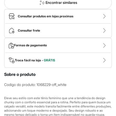
Calças
Encontrar similares
Casacos e Jaquetas
Jeans
Macacões
Consultar produtos em lojas proximas
Saias
Shorts e Bermudas
Vestidos
Consultar frete
Acessórios
Bolsas
Bonés e Chapéus
Formas de pagamento
Bijoux
Cintos
Óculos
Troca fácil na loja -
GRÁTIS
Relógios
Calçados
Botas
Sobre o produto
Chinelos
Rasteirinhas
Sandálias
Codigo do produto
:
1068229-off_white
Sapatilhas
Tênis
Marcas
Eleve seu estilo com este tênis feminino que une a tendência do design
chunky com o conforto essencial para a rotina. Perfeito para quem busca um
City
calçado versátil, este modelo transita facilmente entre diferentes produções,
Clock House
adicionando um toque moderno e despojado. Seu design robusto e ao
Mindset
mesmo tempo delicado o torna um item indispensável no guarda-roupa.