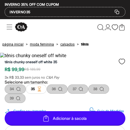
INVERNO 35% OFF COM CUPOM
INVERNO35
Ofertas
Compre por Departamento
Feminino
Masculino
página inicial
moda feminina
calçados
tênis
>
>
>
Infantil
Calçados
Mindse7
tênis chunky oneself off white 35
Plus Size
Até 20% off
R$ 99,99
R$ 189,99
Até 40% off
3
x
R$ 33,33
sem juros no
C&A Pay
Até 60% off
Selecione um
tamanho
:
A partir de 60% off
Feminino
34
35
36
37
38
Em alta
39
Inverno
Alfaiataria
Novidades
Confira seu tamanho
Guia de Medidas
Roupas
Adicionar à sacola
Blusas e Camisetas
Básicos