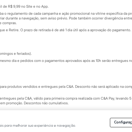
Sobre o cartão presente
nceira
l de R$ 9,99 no Site e no App.
de
iba o regulamento de cada campanha e ação promocional na vitrine específica da
iar durante a navegação, sem aviso prévio. Pode também ocorrer divergência entre
de compras.
 e Retire. O prazo de retirada é de até 1 dia útil após a aprovação do pagamento. 
omingos e feriados).
mesmo dia e pedidos com o pagamentos aprovados após as 10h serão entregues no 
Segurança e qualidade
ara produtos vendidos e entregues pela C&A. Desconto não será aplicado na compr
ntregues pela C&A, válido para primeira compra realizada com C&A Pay, levando 5 
s em promoção. Descontos não cumulativos.
rvados.
Conheça nossos Termos e Condições de Uso do Site C&A
. C&A Modas SA.
Configuraç
is para melhorar sua experiência e navegação.