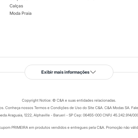
Calças
Moda Praia
Serviços
Exibir mais informações
Tipos de serviços
o C&A
Clique e retire
Trocas e devoluções
ograma
Copyright Notice: © C&A e suas entidades relacionadas.
Formas de pagamento
dos. Conheça nossos Termos e Condições de Uso do Site C&A. C&A Modas SA. Fale
Todas as vantagens
ay
eda Araguaia, 1222, Alphaville - Barueri - SP Cep: 06455-000 CNPJ 45.242.914/00
Minha C&A
rtão
Cupons de desconto
cupom PRIMEIRA em produtos vendidos e entregues pela C&A. Promoção não válida p
Cartão presente
atórios