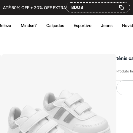
8DO8
ATÉ 50% OFF + 30% OFF EXTRA
Beleza
Mindse7
Calçados
Esportivo
Jeans
Novi
tênis c
Produto In