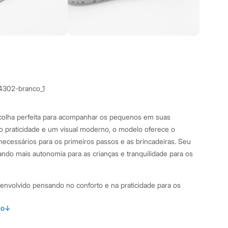
4302-branco_1
 escolha perfeita para acompanhar os pequenos em suas
do praticidade e um visual moderno, o modelo oferece o
necessários para os primeiros passos e as brincadeiras. Seu
 dando mais autonomia para as crianças e tranquilidade para os
desenvolvido pensando no conforto e na praticidade para os
to
↓
tiras de velcro, que garante autonomia e facilita o calce no