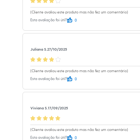
Sapatos
Sandálias e Papetes
(Cliente avaliou este produto mas não fez um comentário)
Tênis
Moda esportiva
0
Esta avaliação foi útil?
Acessórios
Bermudas
Camisetas
Calças
Calçados
Juliana S.
27/10/2025
Regatas
Moda íntima
Cuecas
Meias
(Cliente avaliou este produto mas não fez um comentário)
Pijamas
0
Esta avaliação foi útil?
Moda praia
Personagens
Plus size
Blusas e Camisetas
Calças
Viviana S.
17/09/2025
Camisas
Casacos e Jaquetas
Jeans
Moda esportiva
(Cliente avaliou este produto mas não fez um comentário)
Shorts e Bermudas
Todos os produtos
0
Esta avaliação foi útil?