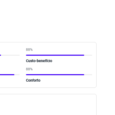
88
%
Custo-benefício
88
%
Conforto