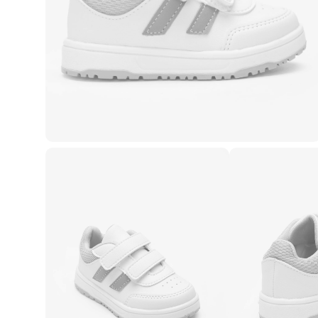
Casacos e Jaquetas
Jeans
Macacões
Saias
Shorts e Bermudas
Vestidos
Acessórios
Bolsas
Bonés e Chapéus
Bijoux
Cintos
Óculos
Relógios
Calçados
Botas
Chinelos
Rasteirinhas
Sandálias
Sapatilhas
Tênis
Marcas
City
Clock House
Mindset
Sawary