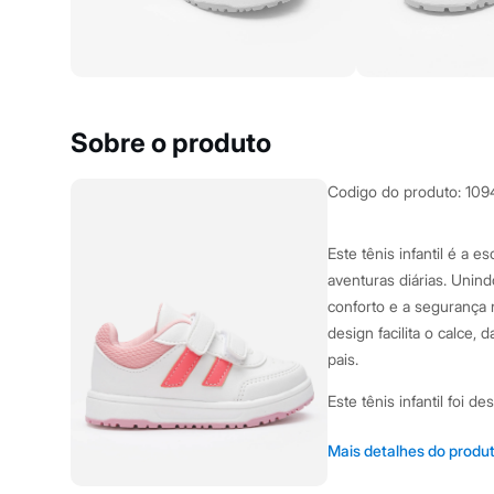
Yessica
Moda esportiva
Acessórios
Blusas
Calçados
Leggings
Shorts e Bermudas
Sobre o produto
Tops
Moda íntima
Calcinhas
Codigo do produto
:
109
Cintas e Modeladores
Meias
Pijamas
Este tênis infantil é a
Sutiãs e Tops
aventuras diárias. Unin
Moda praia
Biquínis
conforto e a segurança 
Maiôs
design facilita o calce,
Saídas de praia
pais.
Personagens
Plus size
Este tênis infantil foi 
Blusas e Camisetas
Calças
pequenos:
Casacos e Jaquetas
Mais detalhes do produ
Jeans
Fechamento por duas 
Moda esportiva