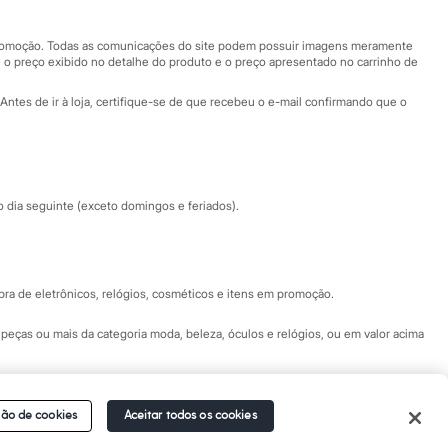
Nossas lojas plus size
Central de ética
 promoção. Todas as comunicações do site podem possuir imagens meramente
 o preço exibido no detalhe do produto e o preço apresentado no carrinho de
Eventos
Antes de ir à loja, certifique-se de que recebeu o e-mail confirmando que o
Especial Dia dos Pais
dia seguinte (exceto domingos e feriados).
a de eletrônicos, relógios, cosméticos e itens em promoção.
peças ou mais da categoria moda, beleza, óculos e relógios, ou em valor acima
 Fale conosco pelo
chat on-line
- Alameda Araguaia, 1222, Alphaville - Barueri -
ão de cookies
Aceitar todos os cookies