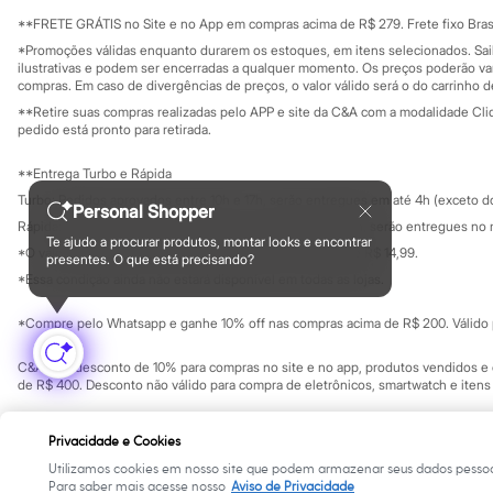
Sala de imprensa
Sonic
Educação fina
**FRETE GRÁTIS no Site e no App em compras acima de R$ 279. Frete fixo Brasi
Stitch
Privacidade
Sustentabilida
*Promoções válidas enquanto durarem os estoques, em itens selecionados. Sa
Beleza
Configuração de cookies
ilustrativas e podem ser encerradas a qualquer momento. Os preços poderão var
Kits
Minha privacidade
compras. Em caso de divergências de preços, o valor válido será o do carrinho 
Perfumes árabes
**Retire suas compras realizadas pelo APP e site da C&A com a modalidade Clique
Novidades
pedido está pronto para retirada.
Cabelos
Condicionador
Escovas e Pentes
**Entrega Turbo e Rápida
Finalizadores
Turbo: Pedidos aprovados entre 10h e 17h, serão entregues em até 4h (exceto d
Personal Shopper
Shampoo
Rápida: Pedidos com os pagamentos aprovados até as 10h, serão entregues no 
Tratamento
Te ajudo a procurar produtos, montar looks e encontrar
Cuidados com o corpo
*O valor do frete para o turbo é R$ 24,99 e para a rápida é R$ 14,99.
presentes. O que está precisando?
Formas de pagamento
Hidratante
*Essa condição ainda não estará disponível em todas as lojas.
Protetor solar
Tratamento
*Compre pelo Whatsapp e ganhe 10% off nas compras acima de R$ 200. Válido p
Cuidados com o rosto
Esfoliante
C&A Pay: desconto de 10% para compras no site e no app, produtos vendidos e e
Hidratante
de R$ 400. Desconto não válido para compra de eletrônicos, smartwatch e iten
Protetor solar
Tônicos
Copyright Notice: © C&A e suas entidades relacionadas. Todos os direitos rese
Maquiagens
Privacidade e Cookies
SP Cep: 06455-000 CNPJ 45.242.914/0001-05
Base
Utilizamos cookies em nosso site que podem armazenar seus dados pessoa
Batom
Para saber mais acesse nosso
Aviso de Privacidade