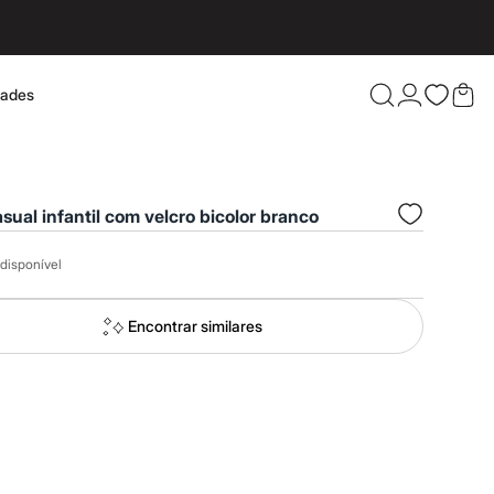
dades
Confira 
asual infantil com velcro bicolor branco
disponível
Encontrar similares