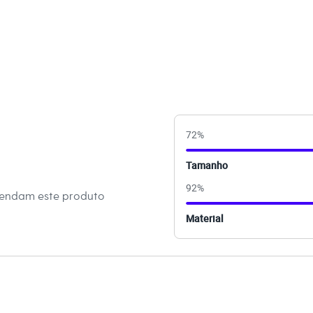
erial sintético com recortes laterais em cor contrastante.
e parte interna com forro macio para maior conforto.
, flexível e com textura para mais segurança nos passos.
inações Super versátil, este tênis infantil combina com
da-roupa. Fica ótimo com calças, bermudas e conjuntos de
 confortável de passeio. Para as meninas, também é uma ótima
ias, criando um look moderno e despojado para festinhas ou
72
%
Tamanho
 C&A! ❤
92
%
mendam este produto
s:
Material
poliuretano
Club
na