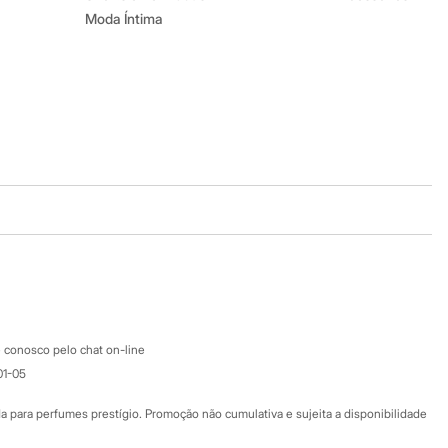
Moda Íntima
Baixe o app
Google store
Apple store
Atendimento
 conosco pelo chat on-line
01-05
Ajuda
Fale conosco
ara perfumes prestígio. Promoção não cumulativa e sujeita a disponibilidade
Nossas lojas