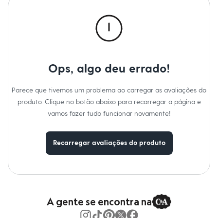
Calças
Casacos e Jaquetas
Jeans
Macacões
Saias
Shorts e Bermudas
Vestidos
Acessórios
Ops, algo deu errado!
Bolsas
Bonés e Chapéus
Bijoux
Parece que tivemos um problema ao carregar as avaliações do
Cintos
produto. Clique no botão abaixo para recarregar a página e
Óculos
vamos fazer tudo funcionar novamente!
Relógios
Calçados
Botas
Chinelos
Recarregar avaliações do produto
Rasteirinhas
Sandálias
Sapatilhas
Tênis
Marcas
City
A gente se encontra na
Clock House
Mindset