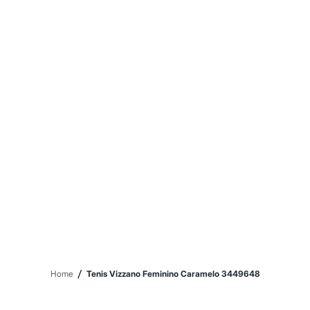
Sawary
Yessica
Moda esportiva
Acessórios
Blusas
Calçados
Leggings
Shorts e Bermudas
Tops
Moda íntima
Calcinhas
Cintas e Modeladores
Meias
Pijamas
Sutiãs e Tops
Moda praia
Biquínis
Maiôs
Saídas de praia
Personagens
Plus size
Blusas e Camisetas
/
Home
Tenis Vizzano Feminino Caramelo 3449648
Calças
Casacos e Jaquetas
Jeans