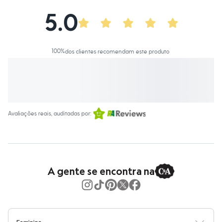
Calças
Casacos e Jaquetas
5.0
Jeans
Macacões
Saias
Shorts e Bermudas
100
%
dos clientes recomendam este produto
Vestidos
Acessórios
Bolsas
Bonés e Chapéus
Bijoux
Cintos
Óculos
Avaliações reais, auditadas por:
Relógios
Calçados
Botas
Chinelos
Rasteirinhas
Sandálias
A gente se encontra na
Sapatilhas
Tênis
Marcas
City
Clock House
Mindset