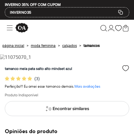
INVERNO 35% OFF COM CUPOM
INVERNO35
Ofertas
Compre por Departamento
Feminino
Masculino
página inicial
moda feminina
calçados
tamancos
>
>
>
Infantil
Calçados
Mindse7
Plus Size
tamanco meia pata salto alto mindset azul
Até 20% off
Até 40% off
(
3
)
Até 60% off
A partir de 60% off
Perfeição!!! Eu amei esse tamanco demais.
Mais avaliações
Feminino
Produto Indisponível
Em alta
Inverno
Alfaiataria
Encontrar similares
Novidades
Roupas
Blusas e Camisetas
Básicos
Opiniões do produto