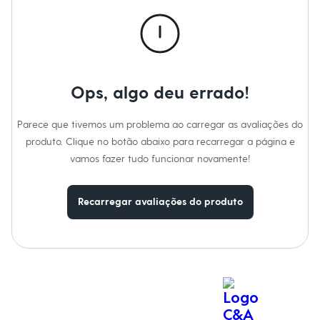
Calças
Casacos e Jaquetas
Jeans
Macacões
Saias
Shorts e Bermudas
Vestidos
Ops, algo deu errado!
Acessórios
Bolsas
Bonés e Chapéus
Parece que tivemos um problema ao carregar as avaliações do
Bijoux
produto. Clique no botão abaixo para recarregar a página e
Cintos
Óculos
vamos fazer tudo funcionar novamente!
Relógios
Calçados
Botas
Recarregar avaliações do produto
Chinelos
Rasteirinhas
Sandálias
Sapatilhas
Tênis
Marcas
City
Clock House
Mindset