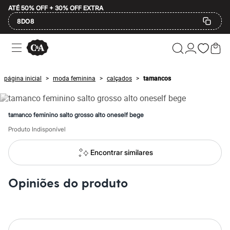
ATÉ 50% OFF + 30% OFF EXTRA
8DO8
Ofertas
Compre por Departamento
Feminino
Masculino
página inicial
moda feminina
calçados
tamancos
>
>
>
Infantil
Calçados
Mindse7
Plus Size
tamanco feminino salto grosso alto oneself bege
Até 20% off
Até 40% off
Produto Indisponível
Até 60% off
A partir de 60% off
Encontrar similares
Feminino
Em alta
Inverno
Opiniões do produto
Alfaiataria
Novidades
Roupas
Blusas e Camisetas
Básicos