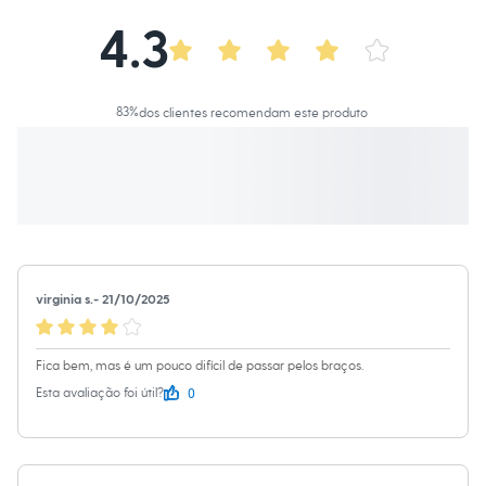
Calças
Casacos e Jaquetas
4.3
Jeans
Macacões
Saias
Shorts e Bermudas
83
%
dos clientes recomendam este produto
Vestidos
Acessórios
Bolsas
Bonés e Chapéus
Bijoux
Cintos
Óculos
Relógios
Calçados
Botas
virginia s.
-
21/10/2025
Chinelos
Rasteirinhas
Sandálias
Fica bem, mas é um pouco difícil de passar pelos braços.
Sapatilhas
Tênis
0
Esta avaliação foi útil?
Marcas
City
Clock House
Mindset