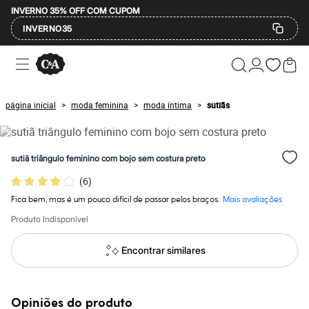
INVERNO 35% OFF COM CUPOM
INVERNO35
Ofertas
Compre por Departamento
Feminino
Masculino
página inicial
moda feminina
moda íntima
sutiãs
>
>
>
Infantil
Calçados
Mindse7
Plus Size
sutiã triângulo feminino com bojo sem costura preto
Até 20% off
Até 40% off
(
6
)
Até 60% off
A partir de 60% off
Fica bem, mas é um pouco difícil de passar pelos braços.
Mais avaliações
Feminino
Produto Indisponível
Em alta
Inverno
Alfaiataria
Encontrar similares
Novidades
Roupas
Blusas e Camisetas
Básicos
Opiniões do produto