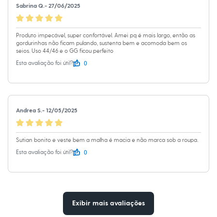
Sawary
Sabrina Q.
-
27/06/2025
Yessica
Moda esportiva
Acessórios
Produto impecável, super confortável. Amei pq é mais largo, então as
Blusas
gordurinhas não ficam pulando, sustenta bem e acomoda bem os
Calçados
seios. Uso 44/46 e o GG ficou perfeito
Leggings
Shorts e Bermudas
0
Esta avaliação foi útil?
Tops
Moda íntima
Calcinhas
Cintas e Modeladores
Meias
Andrea S.
-
12/05/2025
Pijamas
Sutiãs e Tops
Moda praia
Sutian bonito e veste bem a malha é macia e não marca sob a roupa.
Biquínis
Maiôs
0
Esta avaliação foi útil?
Saídas de praia
Personagens
Plus size
Blusas e Camisetas
Calças
Casacos e Jaquetas
Exibir mais avaliações
Jeans