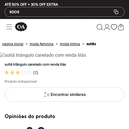
ATÉ 50% OFF + 30% OFF EXTRA
8DO8
Ofertas
Compre por Departamento
Feminino
Masculino
página inicial
moda feminina
moda íntima
sutiãs
>
>
>
Infantil
Calçados
Mindse7
Plus Size
sutiã triângulo canelado com renda lilás
Até 20% off
(
2
)
Até 40% off
Até 60% off
Produto Indisponível
A partir de 60% off
Feminino
Em alta
Encontrar similares
Inverno
Alfaiataria
Novidades
Roupas
Opiniões do produto
Blusas e Camisetas
Básicos