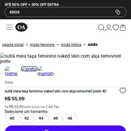
ATÉ 50% OFF + 30% OFF EXTRA
8DO8
Ofertas
Compre por Departamento
Feminino
Masculino
página inicial
moda feminina
moda íntima
sutiãs
>
>
>
Infantil
Calçados
Mindse7
Plus Size
Até 20% off
Até 40% off
Até 60% off
Preto
A partir de 60% off
Feminino
sutiã meia taça feminino naked skin com alça removível preto 40
Em alta
R$ 55,99
Inverno
Alfaiataria
1
x
R$ 55,99
sem juros no
C&A Pay
Novidades
Selecione um
tamanho
:
Roupas
40
42
44
46
48
Blusas e Camisetas
Básicos