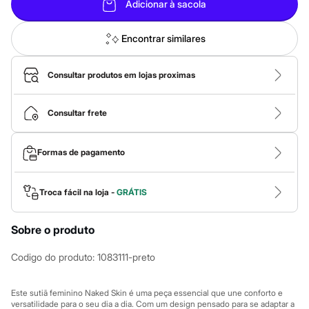
Calças
Adicionar à sacola
Casacos e Jaquetas
Jeans
Macacões
Encontrar similares
Saias
Shorts e Bermudas
Vestidos
Consultar produtos em lojas proximas
Acessórios
Bolsas
Bonés e Chapéus
Consultar frete
Bijoux
Cintos
Óculos
Formas de pagamento
Relógios
Calçados
Botas
Troca fácil na loja -
GRÁTIS
Chinelos
Rasteirinhas
Sandálias
Sobre o produto
Sapatilhas
Tênis
Codigo do produto
:
1083111-preto
Marcas
City
Clock House
Este sutiã feminino Naked Skin é uma peça essencial que une conforto e
Mindset
versatilidade para o seu dia a dia. Com um design pensado para se adaptar a