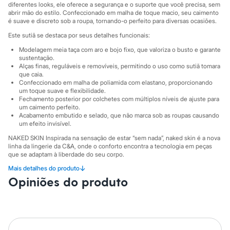
Sawary
diferentes looks, ele oferece a segurança e o suporte que você precisa, sem
Yessica
abrir mão do estilo. Confeccionado em malha de toque macio, seu caimento
Moda esportiva
é suave e discreto sob a roupa, tornando-o perfeito para diversas ocasiões.
Acessórios
Este sutiã se destaca por seus detalhes funcionais:
Blusas
Calçados
Modelagem meia taça com aro e bojo fixo, que valoriza o busto e garante
Leggings
sustentação.
Shorts e Bermudas
Alças finas, reguláveis e removíveis, permitindo o uso como sutiã tomara
que caia.
Tops
Confeccionado em malha de poliamida com elastano, proporcionando
Moda íntima
um toque suave e flexibilidade.
Calcinhas
Fechamento posterior por colchetes com múltiplos níveis de ajuste para
Cintas e Modeladores
um caimento perfeito.
Meias
Acabamento embutido e selado, que não marca sob as roupas causando
Pijamas
um efeito invisível.
Sutiãs e Tops
NAKED SKIN Inspirada na sensação de estar “sem nada”, naked skin é a nova
Moda praia
linha da lingerie da C&A, onde o conforto encontra a tecnologia em peças
Biquínis
que se adaptam à liberdade do seu corpo.
Maiôs
Saídas de praia
↓
Mais detalhes do produto
Sugestões de Uso e Combinações Use-o com as alças no dia a dia, sob
Personagens
camisetas e blusas, para garantir conforto e suporte. Para ocasiões especiais
Opiniões do produto
ou looks com ombros à mostra, remova as alças e combine-o com vestidos,
Plus size
blusas de decote ombro a ombro ou peças sem alças. É a solução inteligente
Blusas e Camisetas
para um guarda-roupa funcional e cheio de possibilidades.
Calças
Casacos e Jaquetas
A gente se encontra na C&A! ❤
Jeans