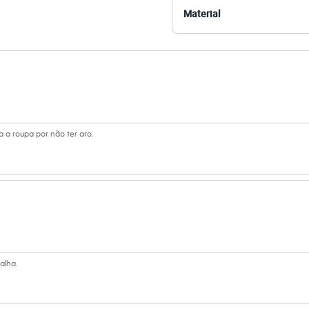
 C&A! ❤
Material
amanho P.
Suas medidas são:
 Busto: 81cm / Cintura: 63cm / Quadril: 88cm.
s:
oliamida, 10% elastano
 a roupa por não ter aro.
tura
ino
eca:
alha.
dora.