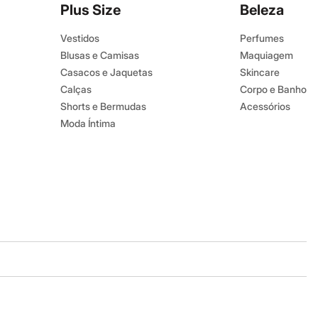
Plus Size
Beleza
Vestidos
Perfumes
Blusas e Camisas
Maquiagem
Casacos e Jaquetas
Skincare
Calças
Corpo e Banho
Shorts e Bermudas
Acessórios
Moda Íntima
Baixe o app
Google store
Apple store