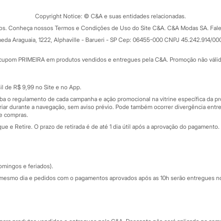
Trocas e devoluções
ograma
Copyright Notice: © C&A e suas entidades relacionadas.
Formas de pagamento
dos. Conheça nossos Termos e Condições de Uso do Site C&A. C&A Modas SA. Fale
Todas as vantagens
ay
eda Araguaia, 1222, Alphaville - Barueri - SP Cep: 06455-000 CNPJ 45.242.914/00
Minha C&A
rtão
Cupons de desconto
cupom PRIMEIRA em produtos vendidos e entregues pela C&A. Promoção não válida p
Cartão presente
atórios
Sobre o cartão presente
nceira
l de R$ 9,99 no Site e no App.
de
iba o regulamento de cada campanha e ação promocional na vitrine específica da
iar durante a navegação, sem aviso prévio. Pode também ocorrer divergência entre
de compras.
 e Retire. O prazo de retirada é de até 1 dia útil após a aprovação do pagamento. 
omingos e feriados).
mesmo dia e pedidos com o pagamentos aprovados após as 10h serão entregues no 
Segurança e qualidade