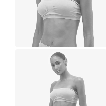
Casacos e Jaquetas
Jeans
Macacões
Saias
Shorts e Bermudas
Vestidos
Acessórios
Bolsas
Bonés e Chapéus
Bijoux
Cintos
Óculos
Relógios
Calçados
Botas
Chinelos
Rasteirinhas
Sandálias
Sapatilhas
Tênis
Marcas
City
Clock House
Mindset
Sawary