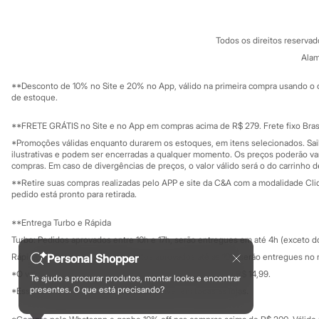
Sonic
Termos e condições
C&A&VC
Stitch
Conheça o pr
Política de privacidade
Beleza
Todos os direitos reserva
Trabalhe conosco
C&A Pay
Kits
Sobre o C&A P
Alam
Perfumes árabes
Sustentabilidade
Novidades
Solicite seu ca
Mapa do site
**Desconto de 10% no Site e 20% no App, válido na primeira compra usando o 
Cabelos
Governança
Investidores
de estoque.
Condicionador
Ouvidoria / Rel
Escovas e Pentes
Sala de imprensa
Finalizadores
Educação fina
**FRETE GRÁTIS no Site e no App em compras acima de R$ 279. Frete fixo Brasi
Privacidade
Shampoo
Sustentabilida
*Promoções válidas enquanto durarem os estoques, em itens selecionados. Sa
Configuração de cookies
Tratamento
ilustrativas e podem ser encerradas a qualquer momento. Os preços poderão var
Cuidados com o corpo
Minha privacidade
compras. Em caso de divergências de preços, o valor válido será o do carrinho 
Hidratante
**Retire suas compras realizadas pelo APP e site da C&A com a modalidade Clique
Protetor solar
pedido está pronto para retirada.
Tratamento
Cuidados com o rosto
**Entrega Turbo e Rápida
Esfoliante
Turbo: Pedidos aprovados entre 10h e 17h, serão entregues em até 4h (exceto d
Hidratante
Protetor solar
Personal Shopper
Rápida: Pedidos com os pagamentos aprovados até as 10h, serão entregues no 
Tônicos
*O valor do frete para o turbo é R$ 24,99 e para a rápida é R$ 14,99.
Te ajudo a procurar produtos, montar looks e encontrar
Maquiagens
Formas de pagamento
presentes. O que está precisando?
*Essa condição ainda não estará disponível em todas as lojas.
Base
Batom