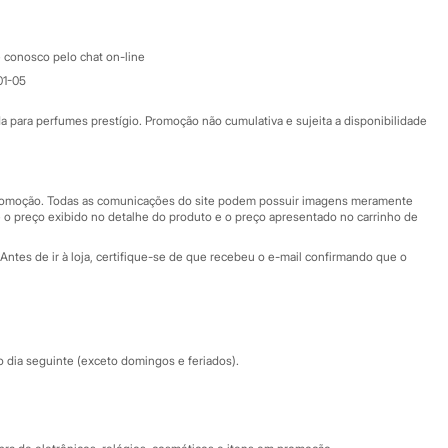
Atendimento
 conosco pelo chat on-line
01-05
Ajuda
Fale conosco
ara perfumes prestígio. Promoção não cumulativa e sujeita a disponibilidade
Nossas lojas
Nossas lojas plus size
Central de ética
 promoção. Todas as comunicações do site podem possuir imagens meramente
 o preço exibido no detalhe do produto e o preço apresentado no carrinho de
Eventos
Antes de ir à loja, certifique-se de que recebeu o e-mail confirmando que o
Especial Dia dos Pais
dia seguinte (exceto domingos e feriados).