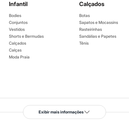
Infantil
Calçados
Bodies
Botas
Conjuntos
Sapatos e Mocassins
Vestidos
Rasteirinhas
Shorts e Bermudas
Sandálias e Papetes
Calçados
Tênis
Calças
Moda Praia
Serviços
Exibir mais informações
Tipos de serviços
o C&A
Clique e retire