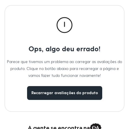
Calças
Casacos e Jaquetas
Jeans
Macacões
Saias
Shorts e Bermudas
Vestidos
Acessórios
Bolsas
Bonés e Chapéus
Ops, algo deu errado!
Bijoux
Cintos
Parece que tivemos um problema ao carregar as avaliações do
Óculos
Relógios
produto. Clique no botão abaixo para recarregar a página e
Calçados
vamos fazer tudo funcionar novamente!
Botas
Chinelos
Rasteirinhas
Recarregar avaliações do produto
Sandálias
Sapatilhas
Tênis
Marcas
City
Clock House
Mindset
A gente se encontra na