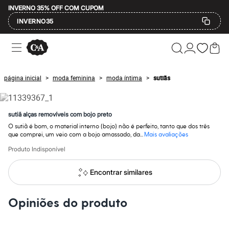
INVERNO 35% OFF COM CUPOM
INVERNO35
Ofertas
Compre por Departamento
Feminino
Masculino
página inicial
moda feminina
moda íntima
sutiãs
>
>
>
Infantil
Calçados
Mindse7
Plus Size
sutiã alças removíveis com bojo preto
Até 20% off
O sutiã é bom, o material interno (bojo) não é perfeito, tanto que dos três
Até 40% off
que comprei, um veio com a bojo amassado, da...
Mais avaliações
Até 60% off
A partir de 60% off
Produto Indisponível
Feminino
Em alta
Encontrar similares
Inverno
Alfaiataria
Novidades
Opiniões do produto
Roupas
Blusas e Camisetas
Básicos